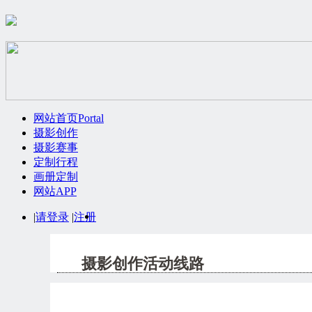
网站首页
Portal
摄影创作
摄影赛事
定制行程
画册定制
网站APP
|
请登录
|
注册
摄影创作活动线路