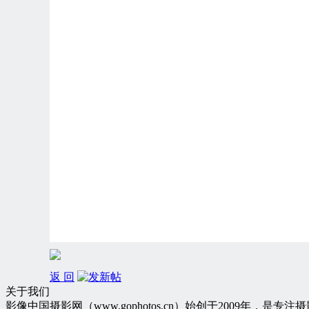
返 回
关于我们
影像中国摄影网（www.gophotos.cn）始创于200