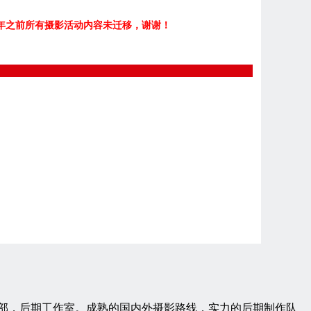
017年之前所有摄影活动内容未迁移，谢谢！
，展览部，后期工作室。成熟的国内外摄影路线，实力的后期制作队