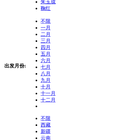
朱玉成
鞠红
不限
一月
二月
三月
四月
五月
六月
出发月份:
七月
八月
九月
十月
十一月
十二月
不限
西藏
新疆
云南