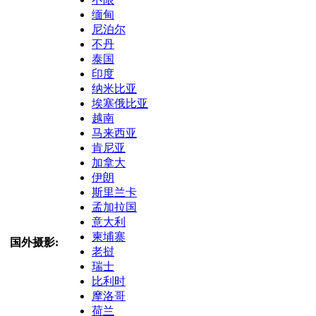
缅甸
尼泊尔
不丹
泰国
印度
纳米比亚
埃塞俄比亚
越南
马来西亚
肯尼亚
加拿大
伊朗
斯里兰卡
孟加拉国
意大利
柬埔寨
国外摄影:
老挝
瑞士
比利时
摩洛哥
荷兰