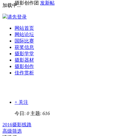
摄影创作团
发新帖
加载中...
请先登录
网站首页
网站论坛
国际比赛
获奖信息
摄影学堂
摄影器材
摄影创作
佳作赏析
+ 关注
今日:
0
主题:
616
2016摄影线路
高级筛选