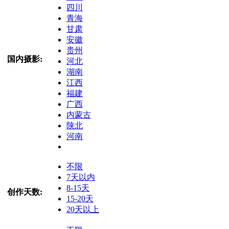
四川
青海
甘肃
安徽
贵州
国内摄影:
河北
湖南
江西
福建
广西
内蒙古
陕北
河南
不限
7天以内
8-15天
创作天数:
15-20天
20天以上