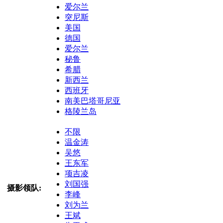
爱尔兰
突尼斯
美国
德国
爱尔兰
秘鲁
希腊
新西兰
西班牙
南美巴塔哥尼亚
格陵兰岛
不限
温金涛
吴悠
王东军
项吉凌
刘国强
摄影领队:
李峰
刘为兰
王斌