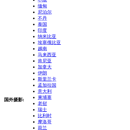
缅甸
尼泊尔
不丹
泰国
印度
纳米比亚
埃塞俄比亚
越南
马来西亚
肯尼亚
加拿大
伊朗
斯里兰卡
孟加拉国
意大利
柬埔寨
国外摄影:
老挝
瑞士
比利时
摩洛哥
荷兰