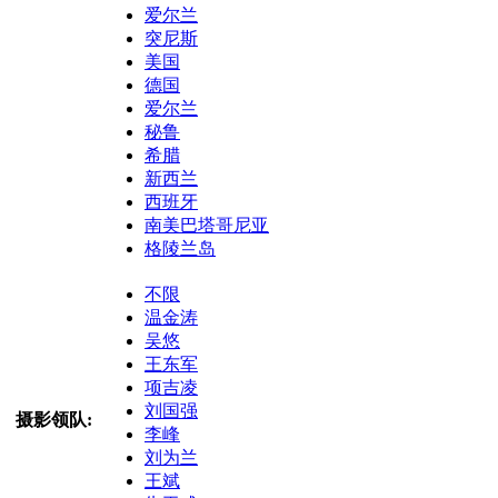
爱尔兰
突尼斯
美国
德国
爱尔兰
秘鲁
希腊
新西兰
西班牙
南美巴塔哥尼亚
格陵兰岛
不限
温金涛
吴悠
王东军
项吉凌
刘国强
摄影领队:
李峰
刘为兰
王斌