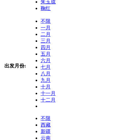
朱玉成
鞠红
不限
一月
二月
三月
四月
五月
六月
出发月份:
七月
八月
九月
十月
十一月
十二月
不限
西藏
新疆
云南