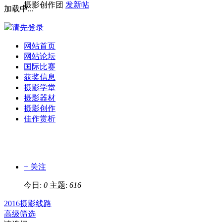
摄影创作团
发新帖
加载中...
请先登录
网站首页
网站论坛
国际比赛
获奖信息
摄影学堂
摄影器材
摄影创作
佳作赏析
+ 关注
今日:
0
主题:
616
2016摄影线路
高级筛选