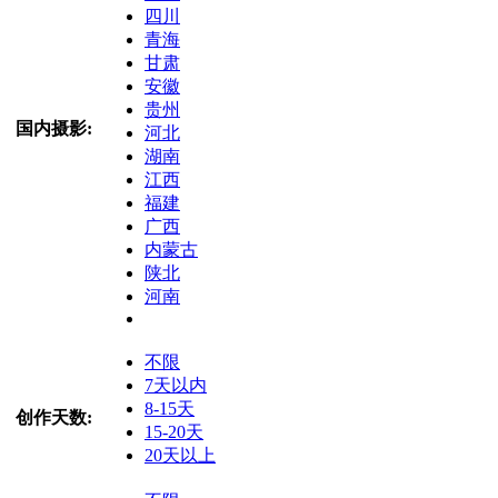
四川
青海
甘肃
安徽
贵州
国内摄影:
河北
湖南
江西
福建
广西
内蒙古
陕北
河南
不限
7天以内
8-15天
创作天数:
15-20天
20天以上