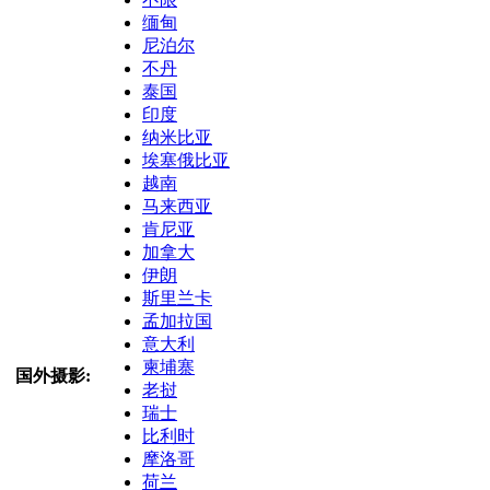
缅甸
尼泊尔
不丹
泰国
印度
纳米比亚
埃塞俄比亚
越南
马来西亚
肯尼亚
加拿大
伊朗
斯里兰卡
孟加拉国
意大利
柬埔寨
国外摄影:
老挝
瑞士
比利时
摩洛哥
荷兰