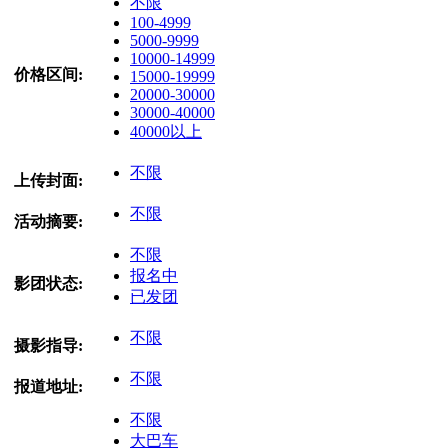
不限
100-4999
5000-9999
10000-14999
价格区间:
15000-19999
20000-30000
30000-40000
40000以上
不限
上传封面:
不限
活动摘要:
不限
报名中
影团状态:
已发团
不限
摄影指导:
不限
报道地址:
不限
大巴车