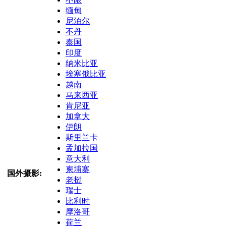
缅甸
尼泊尔
不丹
泰国
印度
纳米比亚
埃塞俄比亚
越南
马来西亚
肯尼亚
加拿大
伊朗
斯里兰卡
孟加拉国
意大利
柬埔寨
国外摄影:
老挝
瑞士
比利时
摩洛哥
荷兰