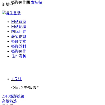
摄影创作团
发新帖
加载中...
请先登录
网站首页
网站论坛
国际比赛
获奖信息
摄影学堂
摄影器材
摄影创作
佳作赏析
+ 关注
今日:
0
主题:
616
2016摄影线路
高级筛选