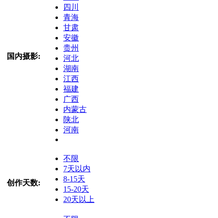
四川
青海
甘肃
安徽
贵州
国内摄影:
河北
湖南
江西
福建
广西
内蒙古
陕北
河南
不限
7天以内
8-15天
创作天数:
15-20天
20天以上