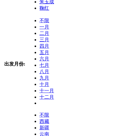
朱玉成
鞠红
不限
一月
二月
三月
四月
五月
六月
出发月份:
七月
八月
九月
十月
十一月
十二月
不限
西藏
新疆
云南