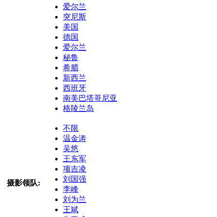
爱尔兰
突尼斯
美国
德国
爱尔兰
秘鲁
希腊
新西兰
西班牙
南美巴塔哥尼亚
格陵兰岛
不限
温金涛
吴悠
王东军
项吉凌
刘国强
摄影领队:
李峰
刘为兰
王斌