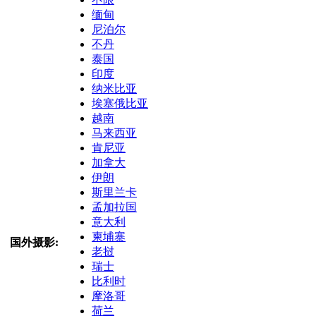
缅甸
尼泊尔
不丹
泰国
印度
纳米比亚
埃塞俄比亚
越南
马来西亚
肯尼亚
加拿大
伊朗
斯里兰卡
孟加拉国
意大利
柬埔寨
国外摄影:
老挝
瑞士
比利时
摩洛哥
荷兰