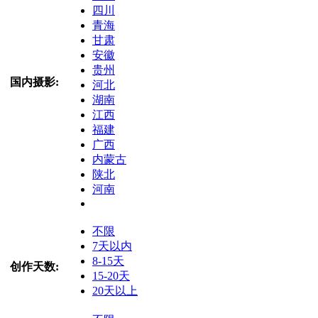
四川
青海
甘肃
安徽
贵州
国内摄影:
河北
湖南
江西
福建
广西
内蒙古
陕北
河南
不限
7天以内
8-15天
创作天数:
15-20天
20天以上