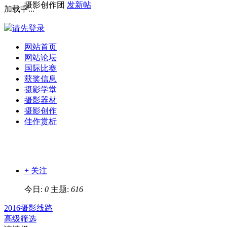
摄影创作团
发新帖
加载中...
请先登录
网站首页
网站论坛
国际比赛
获奖信息
摄影学堂
摄影器材
摄影创作
佳作赏析
+ 关注
今日:
0
主题:
616
2016摄影线路
高级筛选