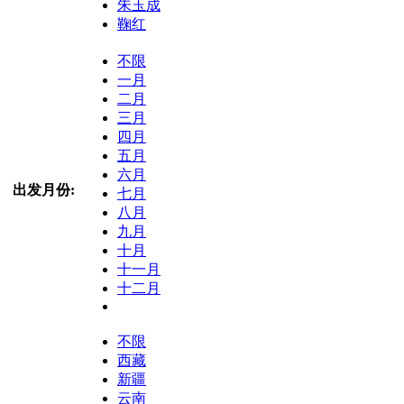
朱玉成
鞠红
不限
一月
二月
三月
四月
五月
六月
出发月份:
七月
八月
九月
十月
十一月
十二月
不限
西藏
新疆
云南