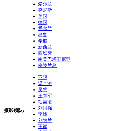
爱尔兰
突尼斯
美国
德国
爱尔兰
秘鲁
希腊
新西兰
西班牙
南美巴塔哥尼亚
格陵兰岛
不限
温金涛
吴悠
王东军
项吉凌
刘国强
摄影领队:
李峰
刘为兰
王斌