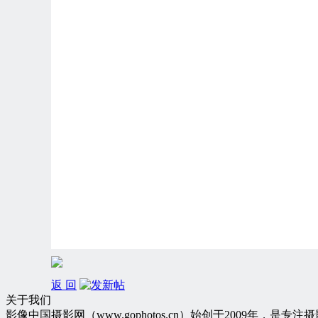
返 回
关于我们
影像中国摄影网（www.gophotos.cn）始创于200