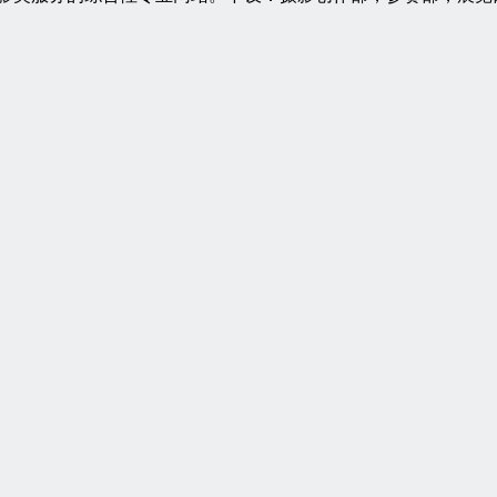
2009年摄影线路
全部
缅甸
尼泊尔
不丹
泰国
印度
纳米比亚
埃塞俄比亚
越南
马来西亚
肯尼亚
加拿大
伊朗
斯里兰卡