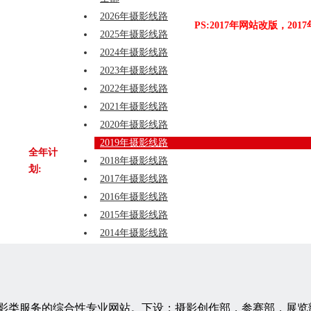
2026年摄影线路
PS:2017年网站改版，2
2025年摄影线路
2024年摄影线路
2023年摄影线路
2022年摄影线路
2021年摄影线路
2020年摄影线路
2019年摄影线路
全年计
2018年摄影线路
划:
2017年摄影线路
2016年摄影线路
2015年摄影线路
2014年摄影线路
2013年摄影线路
2012年摄影线路
2011年摄影线路
2010年摄影线路
9年，是专注摄影类服务的综合性专业网站。下设：摄影创作部，参赛部