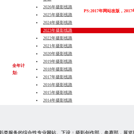
2026年摄影线路
PS:2017年网站改版，2
2025年摄影线路
2024年摄影线路
2023年摄影线路
2022年摄影线路
2021年摄影线路
2020年摄影线路
2019年摄影线路
全年计
2018年摄影线路
划:
2017年摄影线路
2016年摄影线路
2015年摄影线路
2014年摄影线路
2013年摄影线路
2012年摄影线路
2011年摄影线路
2010年摄影线路
9年，是专注摄影类服务的综合性专业网站。下设：摄影创作部，参赛部