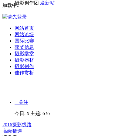
摄影创作团
发新帖
加载中...
请先登录
网站首页
网站论坛
国际比赛
获奖信息
摄影学堂
摄影器材
摄影创作
佳作赏析
+ 关注
今日:
0
主题:
616
2016摄影线路
高级筛选