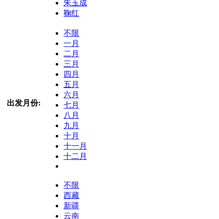
朱玉成
鞠红
不限
一月
二月
三月
四月
五月
六月
出发月份:
七月
八月
九月
十月
十一月
十二月
不限
西藏
新疆
云南