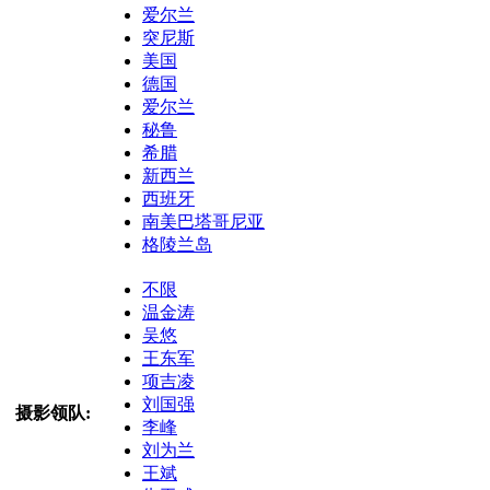
爱尔兰
突尼斯
美国
德国
爱尔兰
秘鲁
希腊
新西兰
西班牙
南美巴塔哥尼亚
格陵兰岛
不限
温金涛
吴悠
王东军
项吉凌
刘国强
摄影领队:
李峰
刘为兰
王斌