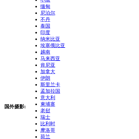
缅甸
尼泊尔
不丹
泰国
印度
纳米比亚
埃塞俄比亚
越南
马来西亚
肯尼亚
加拿大
伊朗
斯里兰卡
孟加拉国
意大利
柬埔寨
国外摄影:
老挝
瑞士
比利时
摩洛哥
荷兰