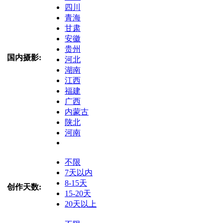
四川
青海
甘肃
安徽
贵州
国内摄影:
河北
湖南
江西
福建
广西
内蒙古
陕北
河南
不限
7天以内
8-15天
创作天数:
15-20天
20天以上