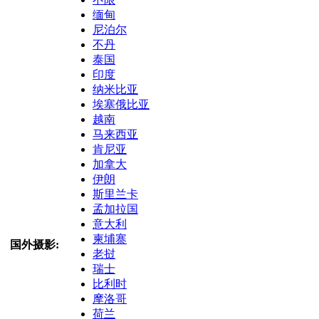
缅甸
尼泊尔
不丹
泰国
印度
纳米比亚
埃塞俄比亚
越南
马来西亚
肯尼亚
加拿大
伊朗
斯里兰卡
孟加拉国
意大利
柬埔寨
国外摄影:
老挝
瑞士
比利时
摩洛哥
荷兰