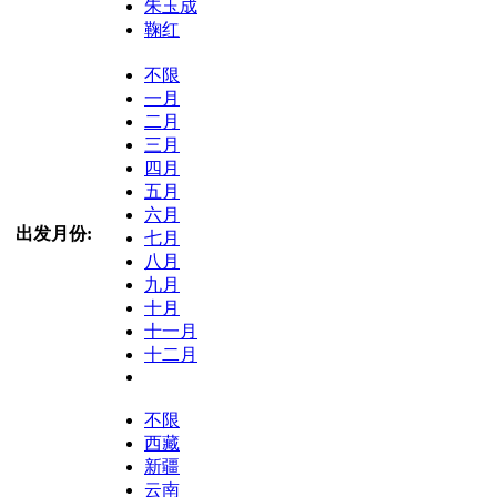
朱玉成
鞠红
不限
一月
二月
三月
四月
五月
六月
出发月份:
七月
八月
九月
十月
十一月
十二月
不限
西藏
新疆
云南