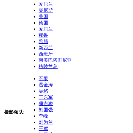
爱尔兰
突尼斯
美国
德国
爱尔兰
秘鲁
希腊
新西兰
西班牙
南美巴塔哥尼亚
格陵兰岛
不限
温金涛
吴悠
王东军
项吉凌
刘国强
摄影领队:
李峰
刘为兰
王斌