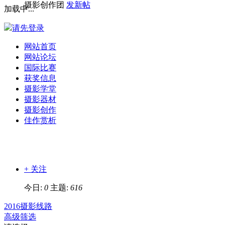
摄影创作团
发新帖
加载中...
请先登录
网站首页
网站论坛
国际比赛
获奖信息
摄影学堂
摄影器材
摄影创作
佳作赏析
+ 关注
今日:
0
主题:
616
2016摄影线路
高级筛选