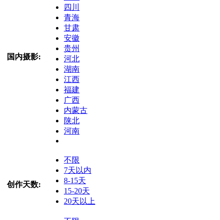
四川
青海
甘肃
安徽
贵州
国内摄影:
河北
湖南
江西
福建
广西
内蒙古
陕北
河南
不限
7天以内
8-15天
创作天数:
15-20天
20天以上