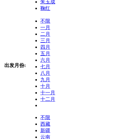
朱玉成
鞠红
不限
一月
二月
三月
四月
五月
六月
出发月份:
七月
八月
九月
十月
十一月
十二月
不限
西藏
新疆
云南