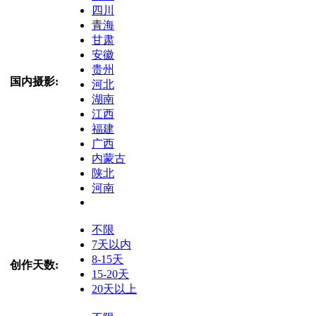
四川
青海
甘肃
安徽
贵州
国内摄影:
河北
湖南
江西
福建
广西
内蒙古
陕北
河南
不限
7天以内
8-15天
创作天数:
15-20天
20天以上