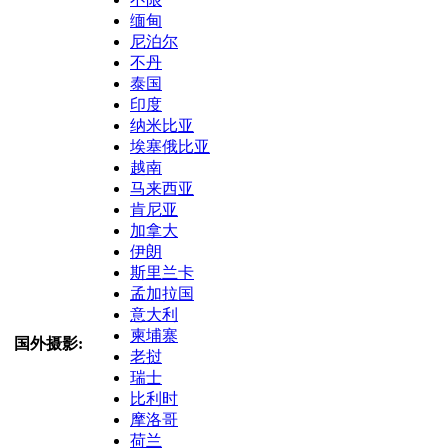
缅甸
尼泊尔
不丹
泰国
印度
纳米比亚
埃塞俄比亚
越南
马来西亚
肯尼亚
加拿大
伊朗
斯里兰卡
孟加拉国
意大利
柬埔寨
国外摄影:
老挝
瑞士
比利时
摩洛哥
荷兰