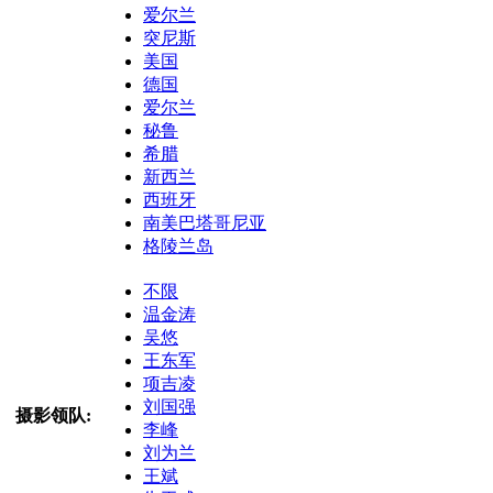
爱尔兰
突尼斯
美国
德国
爱尔兰
秘鲁
希腊
新西兰
西班牙
南美巴塔哥尼亚
格陵兰岛
不限
温金涛
吴悠
王东军
项吉凌
刘国强
摄影领队:
李峰
刘为兰
王斌