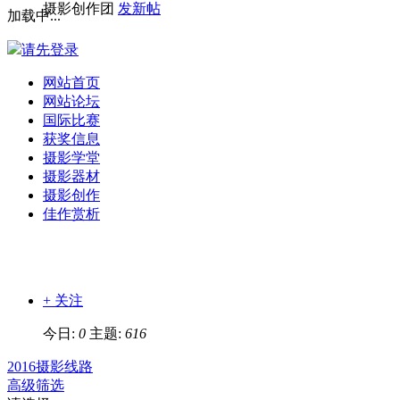
摄影创作团
发新帖
加载中...
请先登录
网站首页
网站论坛
国际比赛
获奖信息
摄影学堂
摄影器材
摄影创作
佳作赏析
+ 关注
今日:
0
主题:
616
2016摄影线路
高级筛选