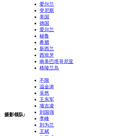
爱尔兰
突尼斯
美国
德国
爱尔兰
秘鲁
希腊
新西兰
西班牙
南美巴塔哥尼亚
格陵兰岛
不限
温金涛
吴悠
王东军
项吉凌
刘国强
摄影领队:
李峰
刘为兰
王斌