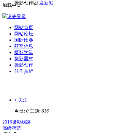
摄影创作团
发新帖
加载中...
请先登录
网站首页
网站论坛
国际比赛
获奖信息
摄影学堂
摄影器材
摄影创作
佳作赏析
+ 关注
今日:
0
主题:
616
2016摄影线路
高级筛选