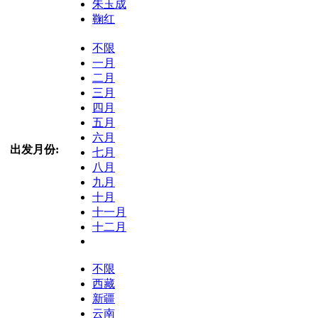
朱玉成
鞠红
不限
一月
二月
三月
四月
五月
六月
出发月份:
七月
八月
九月
十月
十一月
十二月
不限
西藏
新疆
云南