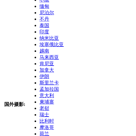
缅甸
尼泊尔
不丹
泰国
印度
纳米比亚
埃塞俄比亚
越南
马来西亚
肯尼亚
加拿大
伊朗
斯里兰卡
孟加拉国
意大利
柬埔寨
国外摄影:
老挝
瑞士
比利时
摩洛哥
荷兰