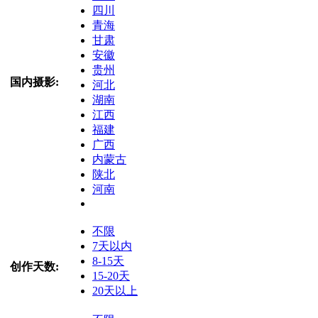
四川
青海
甘肃
安徽
贵州
国内摄影:
河北
湖南
江西
福建
广西
内蒙古
陕北
河南
不限
7天以内
8-15天
创作天数:
15-20天
20天以上