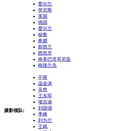
爱尔兰
突尼斯
美国
德国
爱尔兰
秘鲁
希腊
新西兰
西班牙
南美巴塔哥尼亚
格陵兰岛
不限
温金涛
吴悠
王东军
项吉凌
刘国强
摄影领队:
李峰
刘为兰
王斌