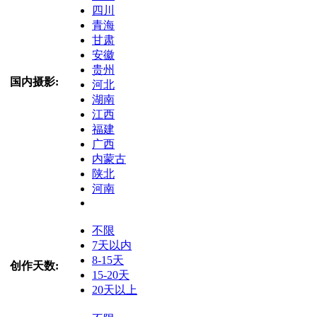
四川
青海
甘肃
安徽
贵州
国内摄影:
河北
湖南
江西
福建
广西
内蒙古
陕北
河南
不限
7天以内
8-15天
创作天数:
15-20天
20天以上