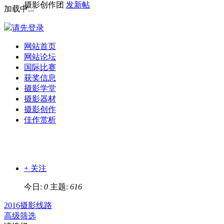
摄影创作团
发新帖
加载中...
请先登录
网站首页
网站论坛
国际比赛
获奖信息
摄影学堂
摄影器材
摄影创作
佳作赏析
+ 关注
今日:
0
主题:
616
2016摄影线路
高级筛选