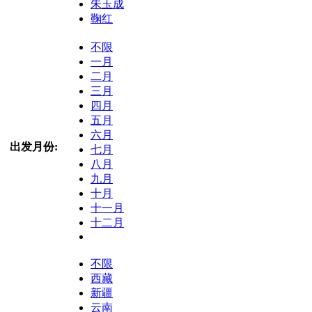
朱玉成
鞠红
不限
一月
二月
三月
四月
五月
六月
出发月份:
七月
八月
九月
十月
十一月
十二月
不限
西藏
新疆
云南