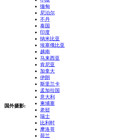
缅甸
尼泊尔
不丹
泰国
印度
纳米比亚
埃塞俄比亚
越南
马来西亚
肯尼亚
加拿大
伊朗
斯里兰卡
孟加拉国
意大利
柬埔寨
国外摄影:
老挝
瑞士
比利时
摩洛哥
荷兰