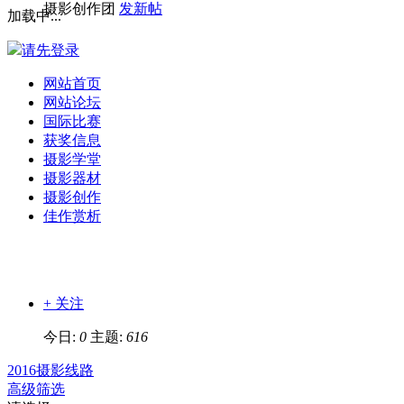
摄影创作团
发新帖
加载中...
请先登录
网站首页
网站论坛
国际比赛
获奖信息
摄影学堂
摄影器材
摄影创作
佳作赏析
+ 关注
今日:
0
主题:
616
2016摄影线路
高级筛选