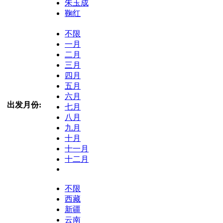
朱玉成
鞠红
不限
一月
二月
三月
四月
五月
六月
出发月份:
七月
八月
九月
十月
十一月
十二月
不限
西藏
新疆
云南