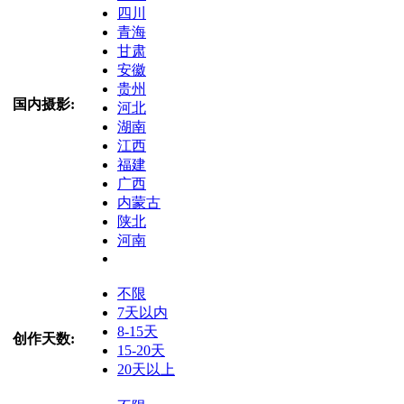
四川
青海
甘肃
安徽
贵州
国内摄影:
河北
湖南
江西
福建
广西
内蒙古
陕北
河南
不限
7天以内
8-15天
创作天数:
15-20天
20天以上