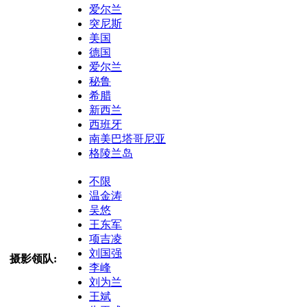
爱尔兰
突尼斯
美国
德国
爱尔兰
秘鲁
希腊
新西兰
西班牙
南美巴塔哥尼亚
格陵兰岛
不限
温金涛
吴悠
王东军
项吉凌
刘国强
摄影领队:
李峰
刘为兰
王斌