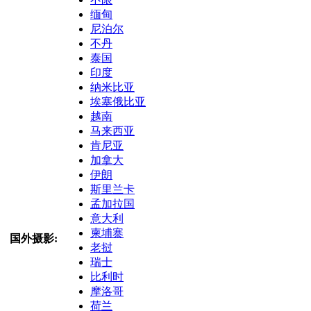
缅甸
尼泊尔
不丹
泰国
印度
纳米比亚
埃塞俄比亚
越南
马来西亚
肯尼亚
加拿大
伊朗
斯里兰卡
孟加拉国
意大利
柬埔寨
国外摄影:
老挝
瑞士
比利时
摩洛哥
荷兰