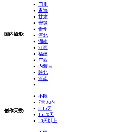
四川
青海
甘肃
安徽
贵州
国内摄影:
河北
湖南
江西
福建
广西
内蒙古
陕北
河南
不限
7天以内
8-15天
创作天数:
15-20天
20天以上