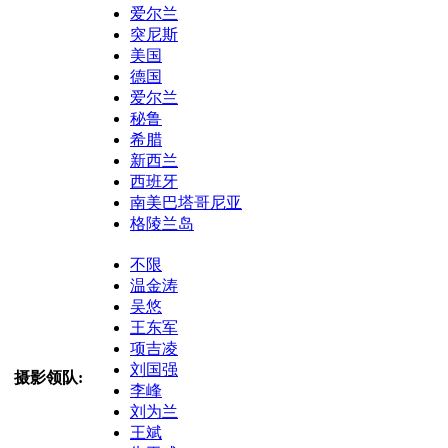
爱尔兰
突尼斯
美国
德国
爱尔兰
秘鲁
希腊
新西兰
西班牙
南美巴塔哥尼亚
格陵兰岛
不限
温金涛
吴悠
王东军
项吉凌
刘国强
摄影领队:
李峰
刘为兰
王斌