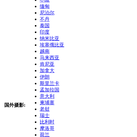
缅甸
尼泊尔
不丹
泰国
印度
纳米比亚
埃塞俄比亚
越南
马来西亚
肯尼亚
加拿大
伊朗
斯里兰卡
孟加拉国
意大利
柬埔寨
国外摄影:
老挝
瑞士
比利时
摩洛哥
荷兰