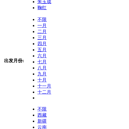
朱玉成
鞠红
不限
一月
二月
三月
四月
五月
六月
出发月份:
七月
八月
九月
十月
十一月
十二月
不限
西藏
新疆
云南