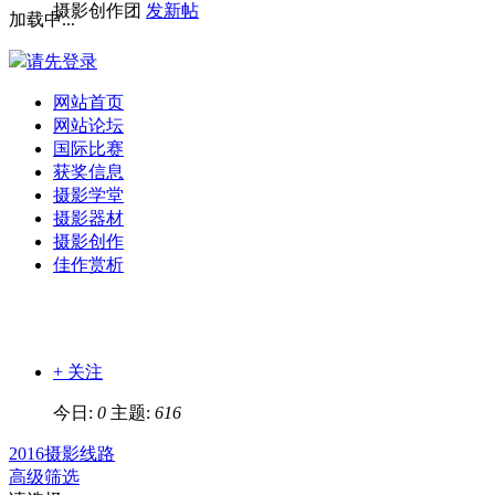
摄影创作团
发新帖
加载中...
请先登录
网站首页
网站论坛
国际比赛
获奖信息
摄影学堂
摄影器材
摄影创作
佳作赏析
+ 关注
今日:
0
主题:
616
2016摄影线路
高级筛选