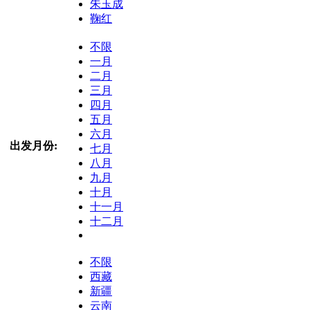
朱玉成
鞠红
不限
一月
二月
三月
四月
五月
六月
出发月份:
七月
八月
九月
十月
十一月
十二月
不限
西藏
新疆
云南