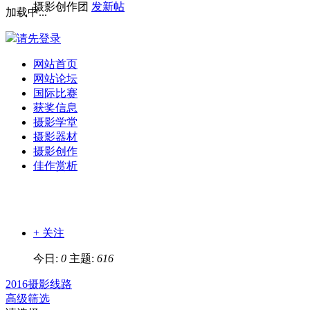
摄影创作团
发新帖
加载中...
请先登录
网站首页
网站论坛
国际比赛
获奖信息
摄影学堂
摄影器材
摄影创作
佳作赏析
+ 关注
今日:
0
主题:
616
2016摄影线路
高级筛选