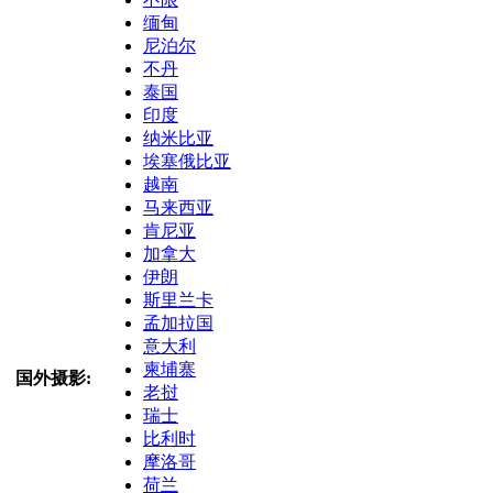
缅甸
尼泊尔
不丹
泰国
印度
纳米比亚
埃塞俄比亚
越南
马来西亚
肯尼亚
加拿大
伊朗
斯里兰卡
孟加拉国
意大利
柬埔寨
国外摄影:
老挝
瑞士
比利时
摩洛哥
荷兰