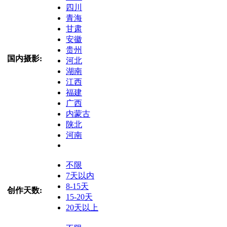
四川
青海
甘肃
安徽
贵州
国内摄影:
河北
湖南
江西
福建
广西
内蒙古
陕北
河南
不限
7天以内
8-15天
创作天数:
15-20天
20天以上