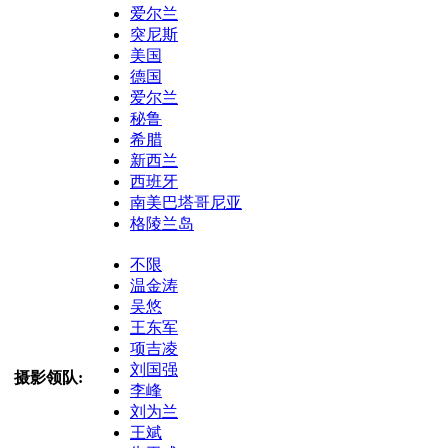
爱尔兰
突尼斯
美国
德国
爱尔兰
秘鲁
希腊
新西兰
西班牙
南美巴塔哥尼亚
格陵兰岛
不限
温金涛
吴悠
王东军
项吉凌
刘国强
摄影领队:
李峰
刘为兰
王斌