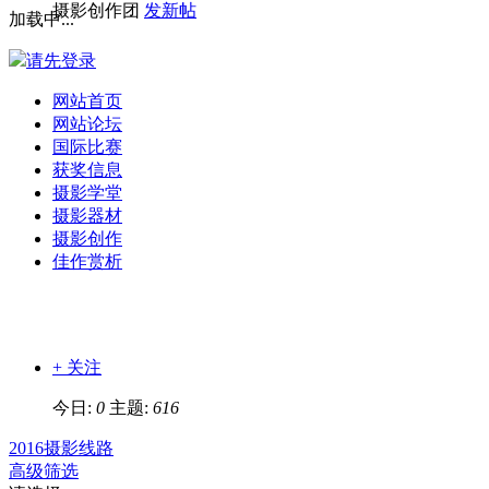
摄影创作团
发新帖
加载中...
请先登录
网站首页
网站论坛
国际比赛
获奖信息
摄影学堂
摄影器材
摄影创作
佳作赏析
+ 关注
今日:
0
主题:
616
2016摄影线路
高级筛选