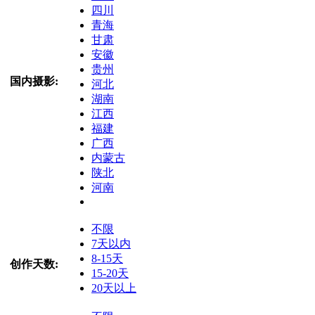
四川
青海
甘肃
安徽
贵州
国内摄影:
河北
湖南
江西
福建
广西
内蒙古
陕北
河南
不限
7天以内
8-15天
创作天数:
15-20天
20天以上