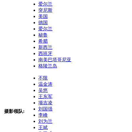
爱尔兰
突尼斯
美国
德国
爱尔兰
秘鲁
希腊
新西兰
西班牙
南美巴塔哥尼亚
格陵兰岛
不限
温金涛
吴悠
王东军
项吉凌
刘国强
摄影领队:
李峰
刘为兰
王斌