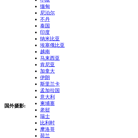
缅甸
尼泊尔
不丹
泰国
印度
纳米比亚
埃塞俄比亚
越南
马来西亚
肯尼亚
加拿大
伊朗
斯里兰卡
孟加拉国
意大利
柬埔寨
国外摄影:
老挝
瑞士
比利时
摩洛哥
荷兰