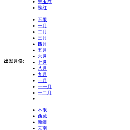
朱玉成
鞠红
不限
一月
二月
三月
四月
五月
六月
出发月份:
七月
八月
九月
十月
十一月
十二月
不限
西藏
新疆
云南