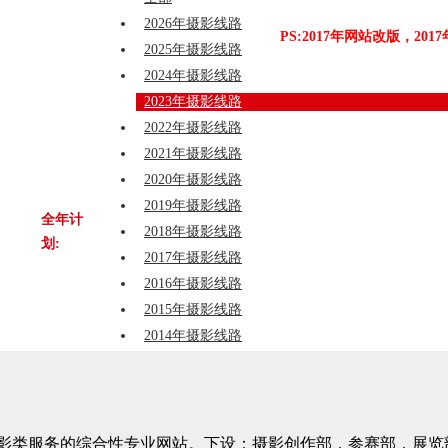
2026年摄影线路
PS:2017年网站改版，2
2025年摄影线路
2024年摄影线路
2023年摄影线路
2022年摄影线路
2021年摄影线路
2020年摄影线路
2019年摄影线路
全年计
2018年摄影线路
划:
2017年摄影线路
2016年摄影线路
2015年摄影线路
2014年摄影线路
2013年摄影线路
2012年摄影线路
2011年摄影线路
2010年摄影线路
9年，是专注摄影类服务的综合性专业网站。下设：摄影创作部，参赛部