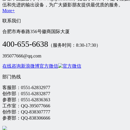
伍和先进的输出设备，为广大摄影朋友提供最优质的服务。
More+
联系我们
合肥市寿春路356号徽商国际大厦
400-655-6638
（服务时间：8:30-17:30）
395077666@qq.com
在线咨询
新浪微博
官方微信
部门热线
客服部：0551-62832977
创作部：0551-62832877
参赛部：0551-62836363
工作室：QQ-395077666
创作部：QQ-838307777
参赛部：QQ-838306666