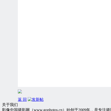
返 回
关于我们
影像中国摄影网（www.gophotos.cn）始创于200