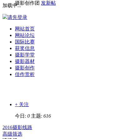
摄影创作团
发新帖
加载中...
请先登录
网站首页
网站论坛
国际比赛
获奖信息
摄影学堂
摄影器材
摄影创作
佳作赏析
+ 关注
今日:
0
主题:
616
2016摄影线路
高级筛选