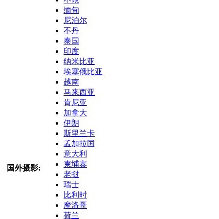
缅甸
尼泊尔
不丹
泰国
印度
纳米比亚
埃塞俄比亚
越南
马来西亚
肯尼亚
加拿大
伊朗
斯里兰卡
孟加拉国
意大利
柬埔寨
国外摄影:
老挝
瑞士
比利时
摩洛哥
荷兰