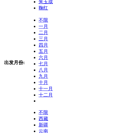
朱玉成
鞠红
不限
一月
二月
三月
四月
五月
六月
出发月份:
七月
八月
九月
十月
十一月
十二月
不限
西藏
新疆
云南