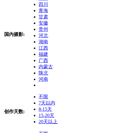
四川
青海
甘肃
安徽
贵州
国内摄影:
河北
湖南
江西
福建
广西
内蒙古
陕北
河南
不限
7天以内
8-15天
创作天数:
15-20天
20天以上