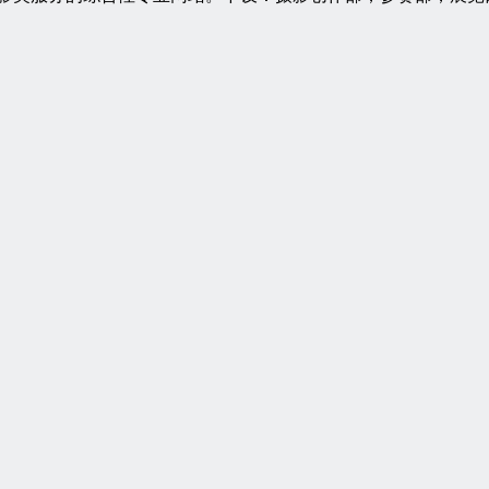
2009年摄影线路
全部
缅甸
尼泊尔
不丹
泰国
印度
纳米比亚
埃塞俄比亚
越南
马来西亚
肯尼亚
加拿大
伊朗
斯里兰卡