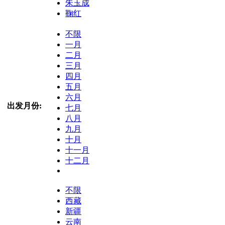
朱玉成
鞠红
不限
一月
二月
三月
四月
五月
六月
出发月份:
七月
八月
九月
十月
十一月
十二月
不限
西藏
新疆
云南