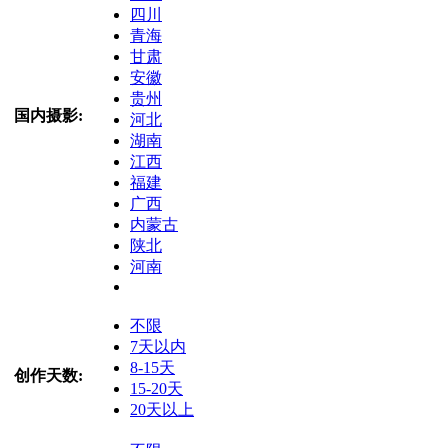
四川
青海
甘肃
安徽
贵州
国内摄影:
河北
湖南
江西
福建
广西
内蒙古
陕北
河南
不限
7天以内
8-15天
创作天数:
15-20天
20天以上