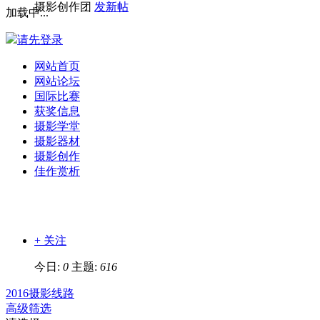
摄影创作团
发新帖
加载中...
请先登录
网站首页
网站论坛
国际比赛
获奖信息
摄影学堂
摄影器材
摄影创作
佳作赏析
+ 关注
今日:
0
主题:
616
2016摄影线路
高级筛选