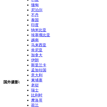
缅甸
尼泊尔
不丹
泰国
印度
纳米比亚
埃塞俄比亚
越南
马来西亚
肯尼亚
加拿大
伊朗
斯里兰卡
孟加拉国
意大利
柬埔寨
国外摄影:
老挝
瑞士
比利时
摩洛哥
荷兰