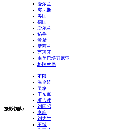
爱尔兰
突尼斯
美国
德国
爱尔兰
秘鲁
希腊
新西兰
西班牙
南美巴塔哥尼亚
格陵兰岛
不限
温金涛
吴悠
王东军
项吉凌
刘国强
摄影领队:
李峰
刘为兰
王斌