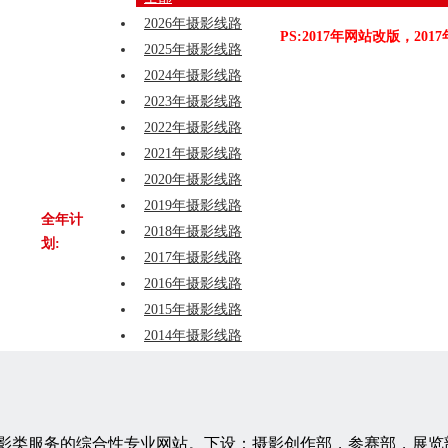
2026年摄影线路
PS:2017年网站改版，2
2025年摄影线路
2024年摄影线路
2023年摄影线路
2022年摄影线路
2021年摄影线路
2020年摄影线路
2019年摄影线路
全年计
2018年摄影线路
划:
2017年摄影线路
2016年摄影线路
2015年摄影线路
2014年摄影线路
2013年摄影线路
2012年摄影线路
2011年摄影线路
2010年摄影线路
9年，是专注摄影类服务的综合性专业网站。下设：摄影创作部，参赛部