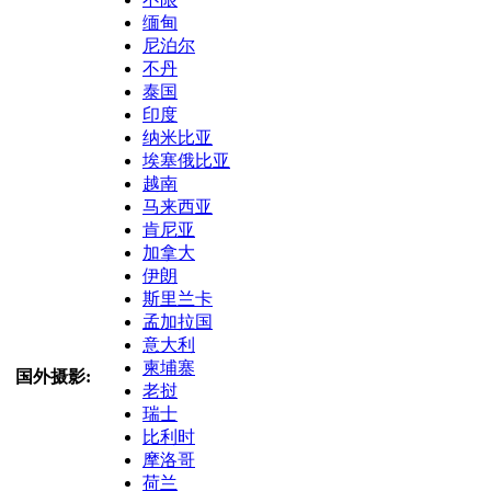
缅甸
尼泊尔
不丹
泰国
印度
纳米比亚
埃塞俄比亚
越南
马来西亚
肯尼亚
加拿大
伊朗
斯里兰卡
孟加拉国
意大利
柬埔寨
国外摄影:
老挝
瑞士
比利时
摩洛哥
荷兰