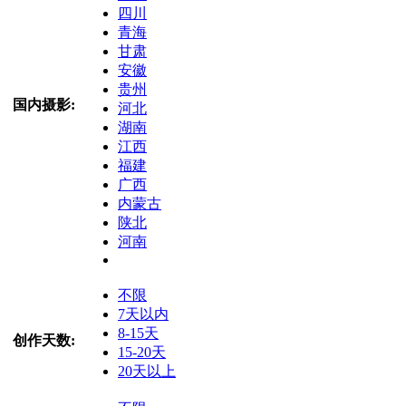
四川
青海
甘肃
安徽
贵州
国内摄影:
河北
湖南
江西
福建
广西
内蒙古
陕北
河南
不限
7天以内
8-15天
创作天数:
15-20天
20天以上