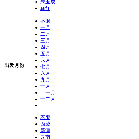
朱玉成
鞠红
不限
一月
二月
三月
四月
五月
六月
出发月份:
七月
八月
九月
十月
十一月
十二月
不限
西藏
新疆
云南