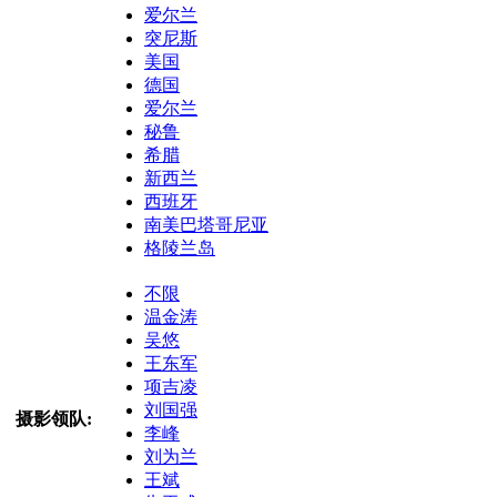
爱尔兰
突尼斯
美国
德国
爱尔兰
秘鲁
希腊
新西兰
西班牙
南美巴塔哥尼亚
格陵兰岛
不限
温金涛
吴悠
王东军
项吉凌
刘国强
摄影领队:
李峰
刘为兰
王斌