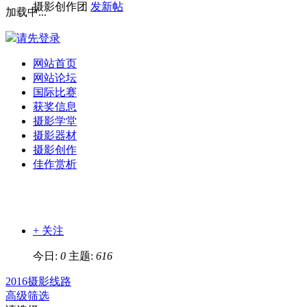
摄影创作团
发新帖
加载中...
请先登录
网站首页
网站论坛
国际比赛
获奖信息
摄影学堂
摄影器材
摄影创作
佳作赏析
+ 关注
今日:
0
主题:
616
2016摄影线路
高级筛选