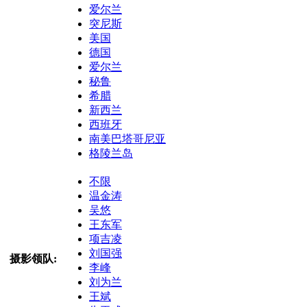
爱尔兰
突尼斯
美国
德国
爱尔兰
秘鲁
希腊
新西兰
西班牙
南美巴塔哥尼亚
格陵兰岛
不限
温金涛
吴悠
王东军
项吉凌
刘国强
摄影领队:
李峰
刘为兰
王斌