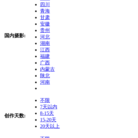
四川
青海
甘肃
安徽
贵州
国内摄影:
河北
湖南
江西
福建
广西
内蒙古
陕北
河南
不限
7天以内
8-15天
创作天数:
15-20天
20天以上