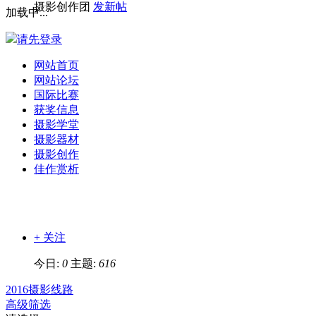
摄影创作团
发新帖
加载中...
请先登录
网站首页
网站论坛
国际比赛
获奖信息
摄影学堂
摄影器材
摄影创作
佳作赏析
+ 关注
今日:
0
主题:
616
2016摄影线路
高级筛选