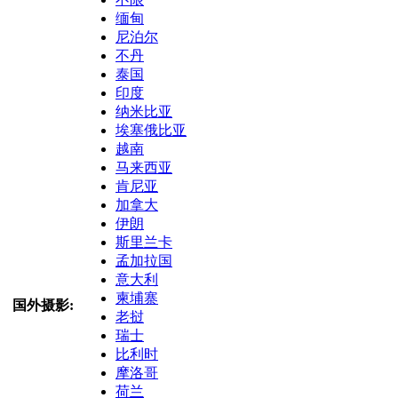
缅甸
尼泊尔
不丹
泰国
印度
纳米比亚
埃塞俄比亚
越南
马来西亚
肯尼亚
加拿大
伊朗
斯里兰卡
孟加拉国
意大利
柬埔寨
国外摄影:
老挝
瑞士
比利时
摩洛哥
荷兰