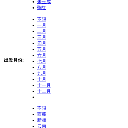
朱玉成
鞠红
不限
一月
二月
三月
四月
五月
六月
出发月份:
七月
八月
九月
十月
十一月
十二月
不限
西藏
新疆
云南