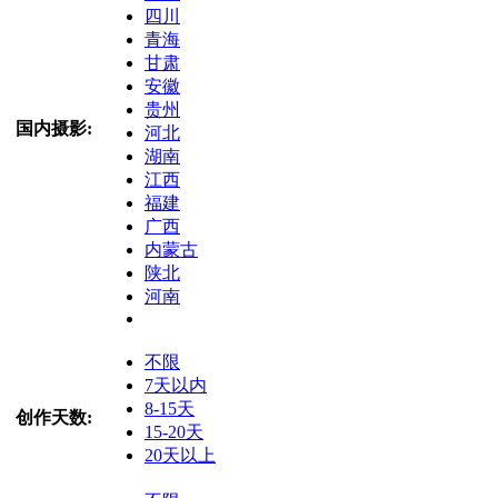
四川
青海
甘肃
安徽
贵州
国内摄影:
河北
湖南
江西
福建
广西
内蒙古
陕北
河南
不限
7天以内
8-15天
创作天数:
15-20天
20天以上