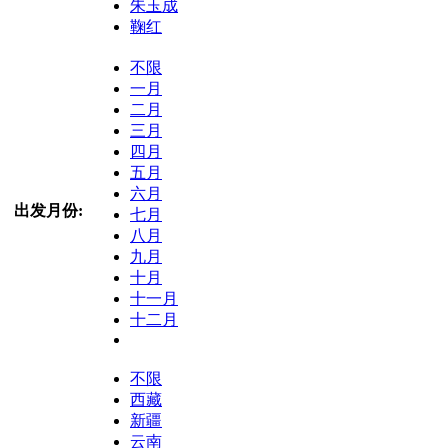
朱玉成
鞠红
不限
一月
二月
三月
四月
五月
六月
出发月份:
七月
八月
九月
十月
十一月
十二月
不限
西藏
新疆
云南