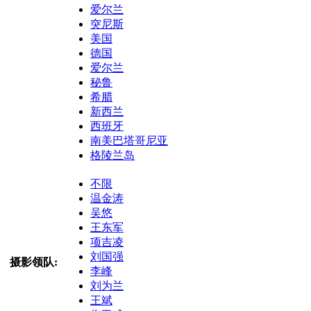
爱尔兰
突尼斯
美国
德国
爱尔兰
秘鲁
希腊
新西兰
西班牙
南美巴塔哥尼亚
格陵兰岛
不限
温金涛
吴悠
王东军
项吉凌
刘国强
摄影领队:
李峰
刘为兰
王斌