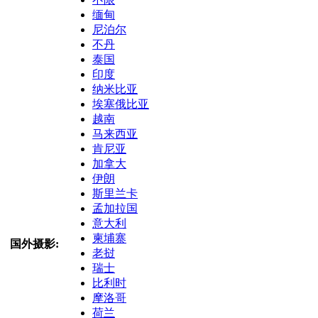
缅甸
尼泊尔
不丹
泰国
印度
纳米比亚
埃塞俄比亚
越南
马来西亚
肯尼亚
加拿大
伊朗
斯里兰卡
孟加拉国
意大利
柬埔寨
国外摄影:
老挝
瑞士
比利时
摩洛哥
荷兰