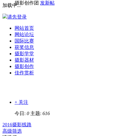
摄影创作团
发新帖
加载中...
请先登录
网站首页
网站论坛
国际比赛
获奖信息
摄影学堂
摄影器材
摄影创作
佳作赏析
+ 关注
今日:
0
主题:
616
2016摄影线路
高级筛选