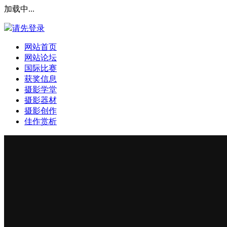
加载中...
请先登录
网站首页
网站论坛
国际比赛
获奖信息
摄影学堂
摄影器材
摄影创作
佳作赏析
登录本站
安全提问(未设置请忽略)
登 录
使用第三方账号登陆