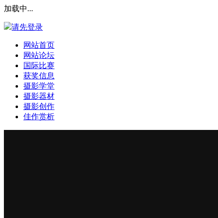
加载中...
请先登录
网站首页
网站论坛
国际比赛
获奖信息
摄影学堂
摄影器材
摄影创作
佳作赏析
登录本站
安全提问(未设置请忽略)
登 录
使用第三方账号登陆