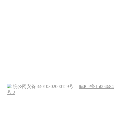
皖公网安备 34010302000159号
皖ICP备15004684
号-2