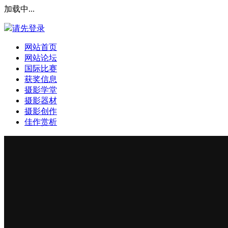
加载中...
请先登录
网站首页
网站论坛
国际比赛
获奖信息
摄影学堂
摄影器材
摄影创作
佳作赏析
登录本站
安全提问(未设置请忽略)
登 录
使用第三方账号登陆