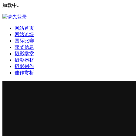
加载中...
请先登录
网站首页
网站论坛
国际比赛
获奖信息
摄影学堂
摄影器材
摄影创作
佳作赏析
登录本站
安全提问(未设置请忽略)
登 录
使用第三方账号登陆