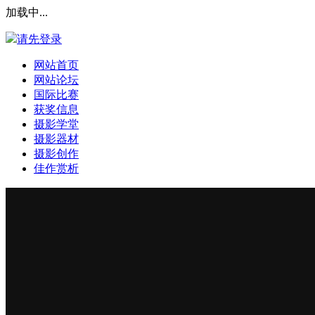
加载中...
请先登录
网站首页
网站论坛
国际比赛
获奖信息
摄影学堂
摄影器材
摄影创作
佳作赏析
登录本站
安全提问(未设置请忽略)
登 录
使用第三方账号登陆