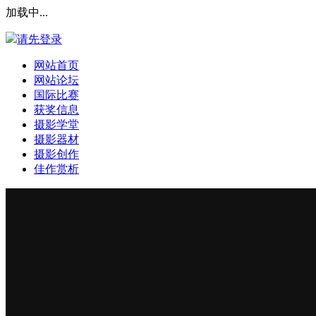
加载中...
请先登录
网站首页
网站论坛
国际比赛
获奖信息
摄影学堂
摄影器材
摄影创作
佳作赏析
登录本站
安全提问(未设置请忽略)
登 录
使用第三方账号登陆