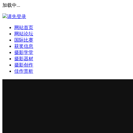
加载中...
请先登录
网站首页
网站论坛
国际比赛
获奖信息
摄影学堂
摄影器材
摄影创作
佳作赏析
登录本站
安全提问(未设置请忽略)
登 录
使用第三方账号登陆