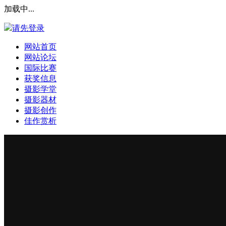
加载中...
请先登录
网站首页
网站论坛
国际比赛
获奖信息
摄影学堂
摄影器材
摄影创作
佳作赏析
登录本站
安全提问(未设置请忽略)
登 录
使用第三方账号登陆