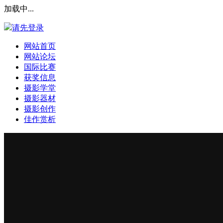
加载中...
请先登录
网站首页
网站论坛
国际比赛
获奖信息
摄影学堂
摄影器材
摄影创作
佳作赏析
登录本站
安全提问(未设置请忽略)
登 录
使用第三方账号登陆