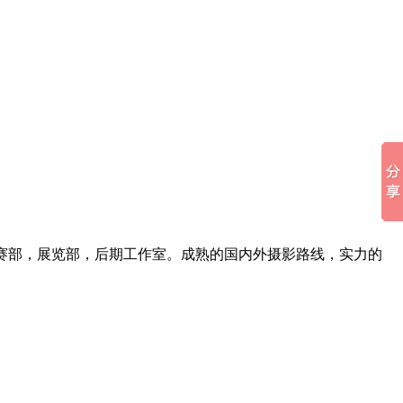
作部，参赛部，展览部，后期工作室。成熟的国内外摄影路线，实力的