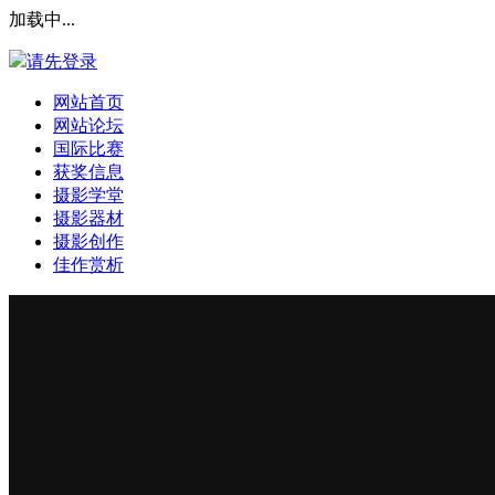
加载中...
请先登录
网站首页
网站论坛
国际比赛
获奖信息
摄影学堂
摄影器材
摄影创作
佳作赏析
登录本站
安全提问(未设置请忽略)
登 录
使用第三方账号登陆