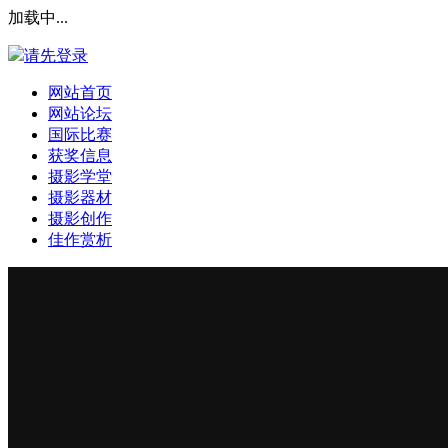
加载中...
请先登录
网站首页
网站论坛
国际比赛
获奖信息
摄影学堂
摄影器材
摄影创作
佳作赏析
登录本站
安全提问(未设置请忽略)
登 录
使用第三方账号登陆