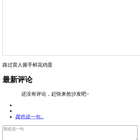
路过
雷人
握手
鲜花
鸡蛋
最新评论
还没有评论，赶快来抢沙发吧~
我也说一句...