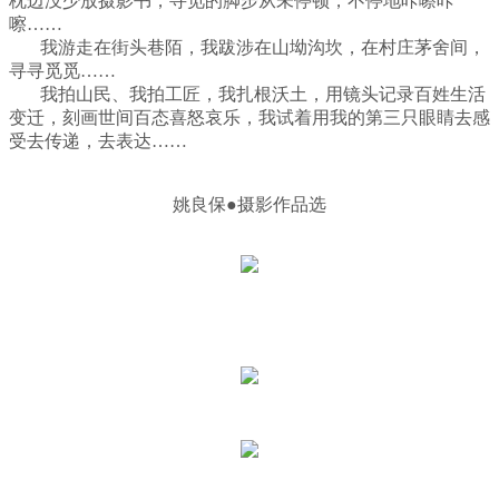
枕边没少放摄影书，寻觅的脚步从未停顿，不停地咔嚓咔
嚓……
我游走在街头巷陌，我跋涉在山坳沟坎，在村庄茅舍间，
寻寻觅觅……
我拍山民、我拍工匠，我扎根沃土，用镜头记录百姓生活
变迁，刻画世间百态喜怒哀乐，我试着用我的第三只眼睛去感
受去传递，去表达……
姚良保●摄影作品选