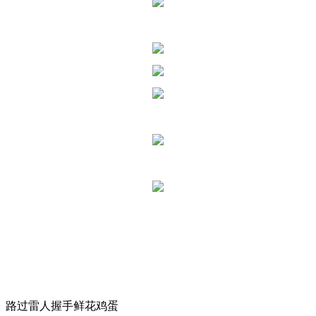
路过
雷人
握手
鲜花
鸡蛋