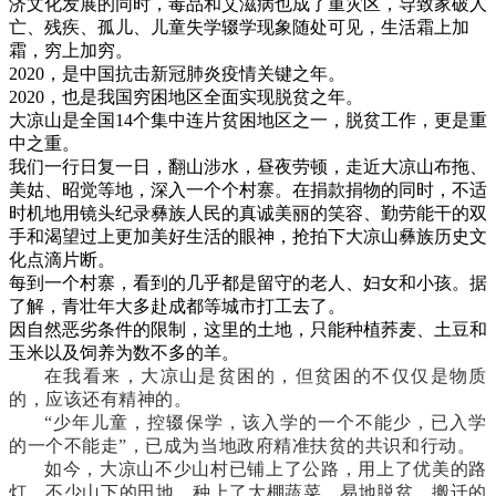
济文化发展的同时，毒品和艾滋病也成了重灾区，导致家破人
亡、残疾、孤儿、儿童失学辍学现象随处可见，生活霜上加
霜，穷上加穷。
2020，是中国抗击新冠肺炎疫情关键之年。
2020，也是我国穷困地区全面实现脱贫之年。
大凉山是全国14个集中连片贫困地区之一，脱贫工作，更是重
中之重。
我们一行日复一日，翻山涉水，昼夜劳顿，走近大凉山布拖、
美姑、昭觉等地，深入一个个村寨。在捐款捐物的同时，不适
时机地用镜头纪录彝族人民的真诚美丽的笑容、勤劳能干的双
手和渴望过上更加美好生活的眼神，抢拍下大凉山彝族历史文
化点滴片断。
每到一个村寨，看到的几乎都是留守的老人、妇女和小孩。据
了解，青壮年大多赴成都等城市打工去了。
因自然恶劣条件的限制，这里的土地，只能种植荞麦、土豆和
玉米以及饲养为数不多的羊。
在我看来，大凉山是贫困的，但贫困的不仅仅是物质
的，应该还有精神的。
“少年儿童，控辍保学，该入学的一个不能少，已入学
的一个不能走”，已成为当地政府精准扶贫的共识和行动。
如今，大凉山不少山村已铺上了公路，用上了优美的路
灯。不少山下的田地，种上了大棚蔬菜。易地脱贫、搬迁的