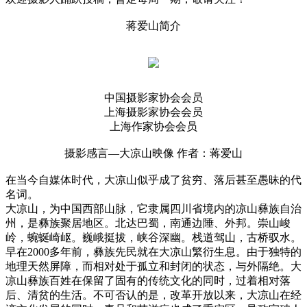
蒋爱山简介
中国摄影家协会会员
上海摄影家协会会员
上海作家协会会员
摄影感言—大凉山映像 作者：
蒋爱山
在当今自媒体时代，大凉山似乎成了贫穷、落后甚至愚昧的代
名词。
大凉山，为中国西部山脉，它隶属四川省境内的凉山彝族自治
州，是彝族聚居地区。北达巴蜀，南通边陲、外邦。崇山峻
岭，蜿蜒崎岖。巍峨挺拔，峡谷深幽。栈道驾山，古桥驭水。
早在2000多年前，彝族先民就在大凉山繁衍生息。由于独特的
地理天然屏障，而相对处于孤立和封闭的状态，与外隔绝。大
凉山彝族百姓在保留了固有的传统文化的同时，过着相对落
后、清贫的生活。不可否认的是，改革开放以来，大凉山在经