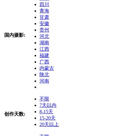
四川
青海
甘肃
安徽
贵州
国内摄影:
河北
湖南
江西
福建
广西
内蒙古
陕北
河南
不限
7天以内
8-15天
创作天数:
15-20天
20天以上