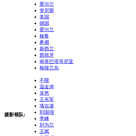
爱尔兰
突尼斯
美国
德国
爱尔兰
秘鲁
希腊
新西兰
西班牙
南美巴塔哥尼亚
格陵兰岛
不限
温金涛
吴悠
王东军
项吉凌
刘国强
摄影领队:
李峰
刘为兰
王斌