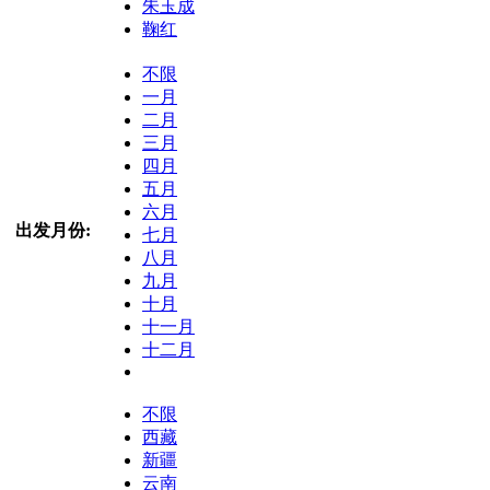
朱玉成
鞠红
不限
一月
二月
三月
四月
五月
六月
出发月份:
七月
八月
九月
十月
十一月
十二月
不限
西藏
新疆
云南