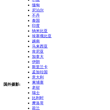
缅甸
尼泊尔
不丹
泰国
印度
纳米比亚
埃塞俄比亚
越南
马来西亚
肯尼亚
加拿大
伊朗
斯里兰卡
孟加拉国
意大利
柬埔寨
国外摄影:
老挝
瑞士
比利时
摩洛哥
荷兰