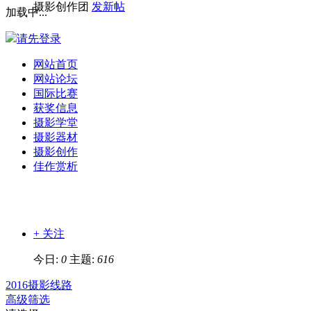
摄影创作团
发新帖
加载中...
请先登录
网站首页
网站论坛
国际比赛
获奖信息
摄影学堂
摄影器材
摄影创作
佳作赏析
+ 关注
今日:
0
主题:
616
2016摄影线路
高级筛选