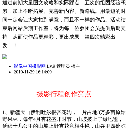
通过前期大量图文攻略和实际踩点，五次的组团经验积
累，加上不断拓展、完善新内容、新路线。用最短的时
间一定会让大家拍到满意，而且不一样的作品。活动结
束后网站后期工作室，将为每一位参团会员提供后期支
持，从而使作品更精彩，更出成果，第四次精彩出
发！！
影像中国摄影网
Lv.9 管理员
楼主
2019-11-29 16:14:09
摄影
行程
创作
亮点
1、新疆天山伊利吐尔根杏花沟，一片占地3万多亩原始
野果林，每年4月杏花盛开时节，山坡披上了绿地毯，
延绵十几公里的山坡上野杏花竞相斗艳，山谷里四处弥