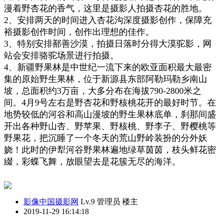
漫着野杏花的香气，这里是摄影人拍摄杏花的胜地。
2、安排
两天
的时间进入杏花沟深度摄影创作，保障充
裕摄影创作时间
，创作出理想的佳作
。
3、特别安排
鄯善
沙漠
，拍摄
日落
时
分
得
大漠驼影
，网
站会安排骆驼场景进行拍摄
。
4、新疆野果林是中世纪一流下来的欧亚面积最大最密
集的原始野生果林，位于新源县东部阿勒玛勒乡南山
坡，总面积约3万亩，大多分布在海拔790-2800米之
间。4月9号左右是野杏花和野核桃花开的最好时节。在
地势较低的河谷和高山漫坡的野生果林底单，刹那间盛
开出各种野山杏、野苹果、野核桃、野李子、野樱桃等
野果花，把沉睡了一个冬天的荒山野岭装扮的分外妖
娆！此时的伊犁河谷野果林遍地绿草茵茵，枝头鲜花密
綴，彩蝶飞舞，放眼望去是花簇无尽的海洋。
影像中国摄影网
Lv.9 管理员
楼主
2019-11-29 16:14:18