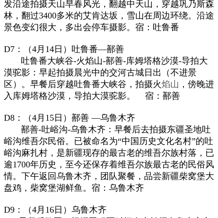
发沿途拍摄天山早春风光，翻越中天山，穿越巩乃斯森
林，翻过3400多米的艾肯达坂，雪山在周边环绕。沿途
景色变幻很大，多出会停车摄影。宿：吐鲁番
D7：（4月14日）
吐鲁番—鄯善
吐鲁番大峡谷-火焰山-鄯善-库姆塔格沙漠-导拍大
漠驼影：早起拍摄晨光中的交河古城日出（不进景
区）。早餐后穿越吐鲁番大峡谷，拍摄火
焰山
，傍晚进
入库姆塔格沙漠，导拍大漠驼影。 宿：鄯善
D8：（4月15日）
鄯善 —乌鲁木齐
鄯善-吐峪沟-乌鲁木齐：早餐后去拍摄东疆圣地吐
峪沟维吾尔民俗。已被命名为“中国历史文化名村”的吐
峪沟麻扎村，是新疆现存的最古老的维吾尔族村落，已
逾1700年历史，至今还保存着维吾尔族最古老的民俗风
情。下午返回乌鲁木齐，团队聚餐，品尝新疆柴窝堡大
盘鸡，柴窝堡湖鲜鱼。宿：乌鲁木齐
D9：（4月16日）乌鲁木齐