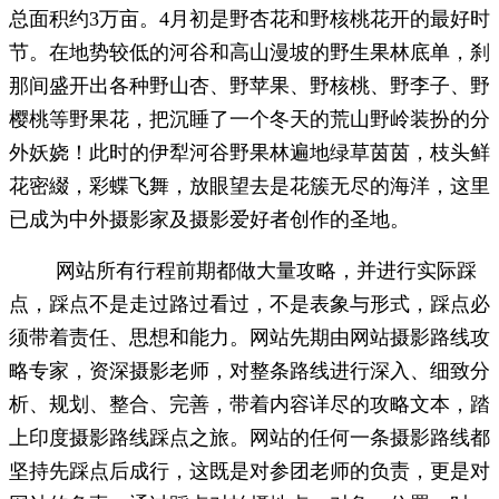
总面积约3万亩。4月初是野杏花和野核桃花开的最好时
节。在地势较低的河谷和高山漫坡的野生果林底单，刹
那间盛开出各种野山杏、野苹果、野核桃、野李子、野
樱桃等野果花，把沉睡了一个冬天的荒山野岭装扮的分
外妖娆！此时的伊犁河谷野果林遍地绿草茵茵，枝头鲜
花密綴，彩蝶飞舞，放眼望去是花簇无尽的海洋，这里
已成为中外摄影家及摄影爱好者创作的圣地。
网站所有行程前期都做大量攻略，并进行实际踩
点，踩点不是走过路过看过，不是表象与形式，踩点必
须带着责任、思想和能力。网站先期由网站摄影路线攻
略专家，资深摄影老师，对整条路线进行深入、细致分
析、规划、整合、完善，带着内容详尽的攻略文本，踏
上印度摄影路线踩点之旅。网站的任何一条摄影路线都
坚持先踩点后成行，这既是对参团老师的负责，更是对