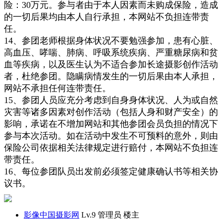
险：30万元。参与者由于本人因素而未购成保险，造成
的一切后果
均由本人
自行承担，本网站不负担连带责
任。
14、
参团老师
根据身体状况不要勉强参加，患有心脏、
高血压、哮喘、肺病、呼吸系统疾病、严重糖尿病和贫
血等疾病，以及医生认为
不适合参加长途摄影创作活动
者，
杜绝参团。
隐瞒病情发生的
一切
后果由
本人承担，
网站不承担任何连带责任。
15、参团人员应充分考虑到自身身体状况、人为或自然
灾害等诸多因素对创作活动（包括人身和财产安全）的
影响，承诺在不增加网站和其他参团会员负担的情况下
参与本次活动。如在活动中发生不可预料的意外，则由
保险公司依据相关法律规定进行赔付，本网站不负担连
带责任。
16、
每位参团队员出发前必须签定健康确认书等相关协
议书。
影像中国摄影网
Lv.9 管理员
楼主