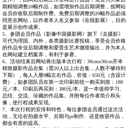
期精细调整20幅作品，如需增加作品后期调整，按网站
会员价收取后期制作费。免费后期调整的20幅作品必须
同意在网站，以作者本人名义参加《在线影展》，目的
是展示创作成果。
5、参团会员作品《影像中国摄影网》旗下《去摄影》
可代为理国、内外，各类摄影比赛投稿，享受会员价格
的作品专业后期调整和爱普生艺术微喷输出，并为本人
在网站建立档案库，有利于参赛。
6、活动结束后网站将出版本次行程：30cmx30cm开本
精致摄影作品合集（需20人以上出合集，人数不够待到
下期），每人入册8幅左右作品，价值：650元（含设计
费），如参团队员在第一次印刷前统一购买则按：180
元／本。
印刷后再买则：380元/本。
是一本值得学习、
总结、交流、珍藏的作品集。
并附
每位作者
简介
和头
像
，使行程成果呈现。
7、本次行程的安排和特色，每位参团会员通过这次活
动，无论在拍摄水平、后期与ps制作、还是收获作品，
都会有质的提高。