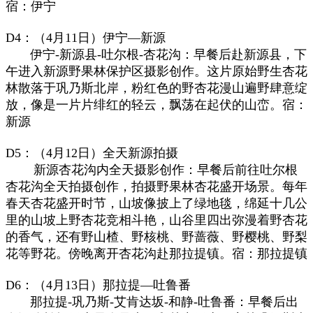
宿：伊宁
D4：（4月11日）
伊宁—新源
伊宁-新源县-吐尔根-杏花沟：早餐后赴新源县，下
午进入新源野果林保护区摄影创作。这片原始野生杏花
林散落于巩乃斯北岸，粉红色的野杏花漫山遍野肆意绽
放，像是一片片绯红的轻云，飘荡在起伏的山峦。宿：
新源
D5：（4月12日）全天
新源拍摄
新源杏花沟内全天摄影创作：早餐后前往吐尔根
杏花沟全天拍摄创作，拍摄野果林杏花盛开场景。每年
春天杏花盛开时节，山坡像披上了绿地毯，绵延十几公
里的山坡上野杏花竞相斗艳，山谷里四出弥漫着野杏花
的香气，还有野山楂、野核桃、野蔷薇、野樱桃、野梨
花等野花。傍晚离开杏花沟赴那拉提镇。宿：那拉提镇
D6：（4
月13日）那拉提—吐鲁番
那拉提-巩乃斯-艾肯达坂-和静-吐鲁番：早餐后出