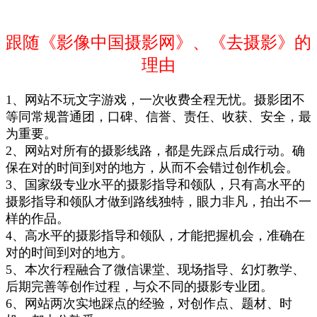
跟随《影像中国摄影网》、《去摄影》的
理由
1、
网站不玩文字游戏，一次收费全程无忧。摄影团不
等同常规普通
团，口碑、信誉
、责任、收获、安全
，最
为重要。
2、
网站对所有的摄影
线路
，都是先踩点后成行动。确
保在对的时间到对的地方，从而不会错过创作
机会。
3、国家级专业水平的摄影指导和领队，只有高水平的
摄影指导和领队才做到路线独特，眼力非凡，拍出不一
样的作品。
4、高水平的摄影指导和领队，才能把握机会，准确在
对的时间到对的地方。
5、本次行程融合了
微信课堂、现场指导、幻灯教学
、
后期完善等创作过程
，与众不同
的摄影专业团
。
6、网站
两次实地踩点
的经验
，对创作点、题材、时