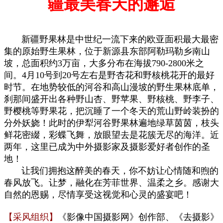
疆最美春天的邂逅
新疆野果林是中世纪一流下来的欧亚面积最大最密
集的原始野生果林，位于新源县东部阿勒玛勒乡南山
坡，总面积约3万亩，大多分布在海拔790-2800米之
间。4月10号到20号左右是野杏花和野核桃花开的最好
时节。在地势较低的河谷和高山漫坡的野生果林底单，
刹那间盛开出各种野山杏、野苹果、野核桃、野李子、
野樱桃等野果花，把沉睡了一个冬天的荒山野岭装扮的
分外妖娆！此时的伊犁河谷野果林遍地绿草茵茵，枝头
鲜花密綴，彩蝶飞舞，放眼望去是花簇无尽的海洋。近
两年，这里已成为中外摄影家及摄影爱好者创作的圣
地！
让我们拥抱这醉美的春天，你不妨让心情随和煦的
春风放飞。让梦，融化在芳菲世界、温柔之乡。感谢大
自然的恩赐，尽情享受这视觉和心灵的盛宴吧！
【采风组织】
《影像中国摄影网》创作部、《去摄影》