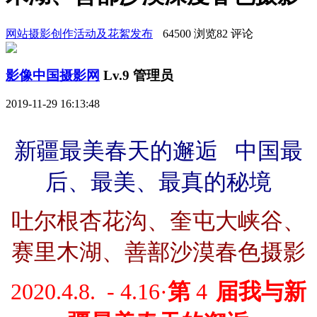
网站摄影创作活动及花絮发布
64500 浏览
82 评论
影像中国摄影网
Lv.9 管理员
2019-11-29 16:13:48
新疆最美春天的邂逅
中国最
后、最美、最真的秘境
吐尔根杏花沟、奎屯大峡谷、
赛里木湖、
善鄯沙漠春色摄影
2020.4.8. - 4.16
·
第
4
届
我
与新