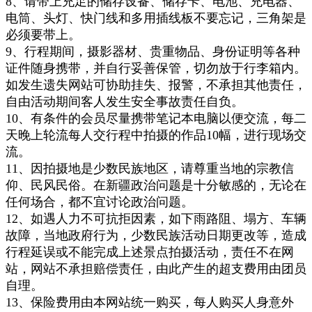
8、请带上充足的储存设备、储存卡、电池、充电器、
电筒、头灯、快门线和多用插线板不要忘记，三角架是
必须要带上。
9、行程期间，摄影器材、贵重物品、身份证明等各种
证件随身携带，并自行妥善保管，切勿放于行李箱内。
如发生遗失
网站可协助挂失、报警，不承担其他责任，
自由活动期间客人发生安全事故责任自负。
10、有条件的会员尽量携带笔记本电脑以便交流，每二
天晚上轮流每人交行程中拍摄的作品10幅，进行现场交
流
。
11、因拍摄地是少数民族地区，请尊重当地的宗教信
仰、民风民俗。在
新疆
政治问题是十分敏感的，无论在
任何场合，都不宜讨论政治问题。
12、如遇人力不可抗拒因素，如下雨路阻、塌方、车辆
故障，当地政府行为，少数民族活动日期更改等，造成
行程延误
或不能完
成上述景点拍摄活动，责任不在网
站，网站不承担赔偿责任，由此产生的超支费用由团员
自理。
13、保险费用由本网站统一购买，每人购买人身意外