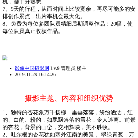
机，都十分熟悉。
7、9天的行程，从而时间上比较宽余，再尽可
能多的安
排创作景点
，
出片率
机会最大化。
8、免费为每位参团队员精细后期调整作品：20幅，使
每位队员真正收获作品。
影像中国摄影网
Lv.9 管理员
楼主
2019-11-29 16:14:26
摄影主题、内容和组织优势
1、独特的
杏花
象万千扬柳，垂垂落落，纷纷洒洒，红
的、白的、粉的，如飘飘落落的雪花，令人迷离。前
景
的
杏
花，背景的
山峦
，交相辉咉，美不胜收。
2、
吐尔根的杏花犹如
塞外江南的美景， 翠绿青葱，万