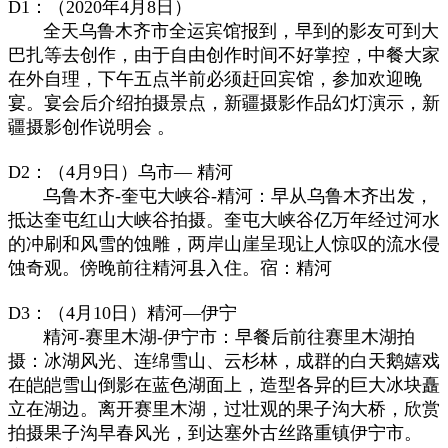
D1：（2020年4月8日）
全天乌鲁木齐市全运宾馆报到，早到的影友可到大
巴扎等去创作，由于自由创作时间不好掌控，
中餐大家
在外自理，下午五点半前必须赶回宾馆，参加欢迎晚
宴。宴会后介绍拍摄景点，新疆摄影作品幻灯演示，新
疆摄影创作说明会 。
D2：（4月9日）乌市—
精河
乌鲁木齐-奎屯大峡谷-精河：早从乌鲁木齐出发，
抵达奎屯红山大峡谷拍摄。奎屯大峡谷亿万年经过河水
的冲刷和风雪的蚀雕，两岸山崖呈现让人惊叹的流水侵
蚀奇观。傍晚前往精河县入住。宿：精河
D3：（4月10日）
精河—伊宁
精河-赛里木湖-伊宁市：早餐后前往赛里木湖拍
摄：冰湖风光、连绵雪山、云杉林，成群的白天鹅嬉戏
在皑皑雪山倒影在蓝色湖面上，造型各异的巨大冰块矗
立在湖边。离开赛里木湖，过壮观的果子沟大桥，欣赏
拍摄果子沟早春风光，到达塞外古丝路重镇伊宁市。