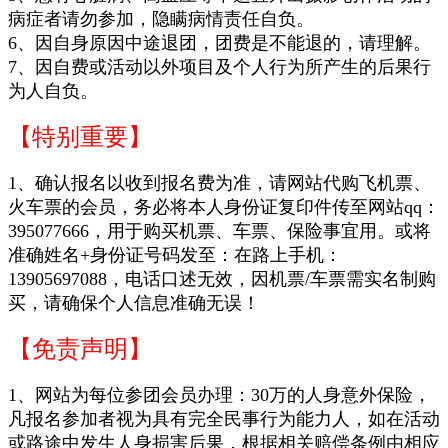
病症者请勿参加，隐瞒病情责任自负。
6、因自身原因中途退团，团费是不能退的，请理解。
7、因自费或活动以外项目及个人行为所产生的后果行
为人自负。
【特别重要】
1、确认报名以收到报名费为准，请网站代购飞机票、
火车票的会员，务必将本人身份证复印件传至网站qq：
395077666
，
用于
购买机票、车票、保险事宜用。或将
准确姓名+身份证号码发至：在路上手机：
13905697088，电话口
述无
效，因
机票/车票需
实名制购
买，请确保个人信息准确无误！
【免责声明】
1、网站为每位参团会员办理：30万的人身意外保险，
凡报名参加者视为具有完全民事行为能力人，如在活动
或路途中发生人身损害后果，根据相关赔偿条例由相应