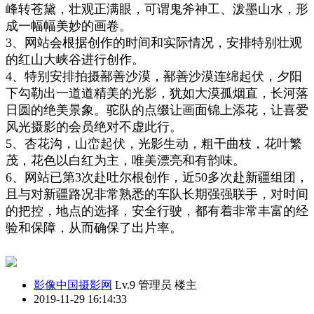
峰转苍黛，壮观正满眼，可谓鬼斧神工、泼墨山水
，形
成一幅幅美妙的画卷
。
3、
网站会根据创作的时间和实际
情况
，安排特别壮观
的红山
大峡谷
进行创作。
4、特别安排拍摄
鄯善沙漠，鄯善沙漠连绵起伏，夕阳
下勾勒出一道道精美的光影，犹如大漠孤烟直，长河落
日圆的绝美景象。驼队的点缀让画面锦上添花，
让喜爱
风光摄影的会员绝对
不虚此行。
5、
杏
花
沟，山峦起伏
，
光影生动，
粗干曲枝，花叶繁
茂，花色以白红为主，唯
美
漂亮和有韵味。
6、网站已第3次赴
吐尔
根
创作，
近5
0
多
次赴
新疆
组团
，
且与对
新疆
路况非常熟悉的车队长期强强联手，对时间
的把控，地
点的
选择，安全行
驶，都有着非常丰富的经
验和保障，从而确保了出片率。
影像中国摄影网
Lv.9 管理员
楼主
2019-11-29 16:14:33