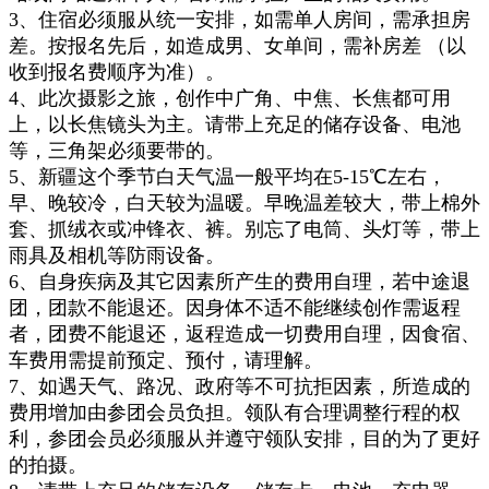
3、住宿必须服从统一安排，如需单人房间，需承担房
差。按报名先后，如造成男、女单间，需补房差 （以
收到报名费顺
序
为准）。
4、此次摄影之旅，创作中广角、中焦、长焦都可用
上
，以长焦镜头为主
。请带上充足的储存设备、电池
等，三角架必须要带的
。
5、
新疆
这个季节
白天气温一般平均在5-15℃左右，
早、晚较冷，白天较为温暖。早晚温差较大，带上棉外
套、
抓绒衣
或冲锋
衣、裤。别忘了电筒、头灯等，带上
雨具及相机等防雨设备。
6、自身疾病及其它因素所产生的费用自理，若中途退
团，团款不能退还。因身体不适不能继续创作需返程
者，团费不
能退还，返程造成一切费用自理，因食宿、
车费用需提前预定、预付，请理解。
7、如遇天气、路况、政府等不可抗拒因素，所造成的
费用增加由参团会员负担。领队有合理调整行程
的权
利，参团会员必须服从并遵守领队安排，目的为了更好
的拍摄。