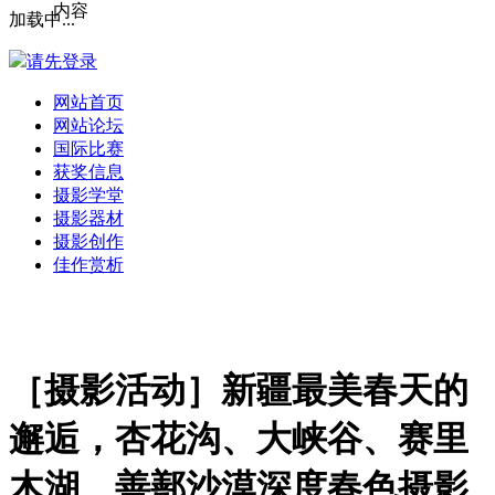
内容
加载中...
请先登录
网站首页
网站论坛
国际比赛
获奖信息
摄影学堂
摄影器材
摄影创作
佳作赏析
［摄影活动］新疆最美春天的
邂逅，杏花沟、大峡谷、赛里
木湖、善鄯沙漠深度春色摄影