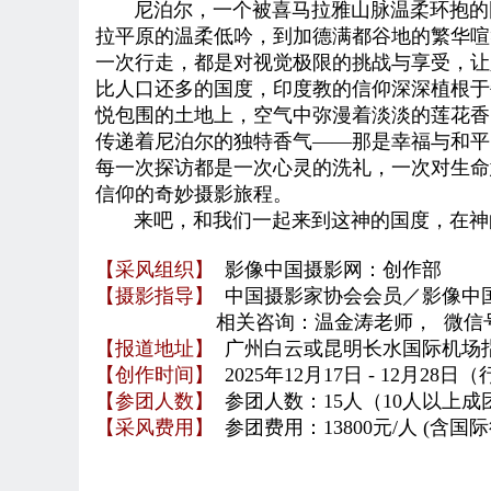
尼泊尔，一个被喜马拉雅山脉温柔环抱的国度
拉平原的温柔低吟，到加德满都谷地的繁华喧
一次行走，都是对视觉极限的挑战与享受，让
比人口还多的国度，印度教的信仰深深植根于
悦包围的土地上，空气中弥漫着淡淡的莲花香
传递着尼泊尔的独特香气——那是幸福与和平
每一次探访都是一次心灵的洗礼，一次对生命
信仰的奇妙摄影旅程。
来吧，和我们一起来到这神的国度，在神的
【采风组织】
影像中国摄影网
：创作部
【摄影指导】
中国摄影家协会会员／影像中
相关咨询：温金涛老师， 微信号：wj
【报道地址】
广州白云或昆明长水国际机场
【创作时间】
2025年12月17日 - 12月28
【参团人数】
参团人数
：
15人（10
人以上成
【采风费用】
参团费用：13800元/人
(含国
际