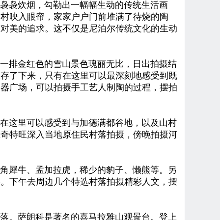
袅袅炊烟，勾勒出一幅幅生动的传统生活画
器村映入眼帘，家家户户门前堆满了待烧的陶
与对美的追求。这不仅是尼泊尔传统文化的生动
一排金红色的雪山景色瑰丽无比，
日出拍摄结
保存了下来，只有在这里可以最深刻地感受到既
陶器广场，可以拍摄手工艺人制陶的过程
，摆拍
。在这里可以感受到与加德满都谷地，以及山村
在奇特旺深入当地原住民村落拍摄，傍晚拍摄河
角犀牛、孟加拉虎，稀少的豹子、懒熊等。
另
类。下午去周边几个特选村落拍摄精彩人文
，摆
落。萨朗科是著名的喜马拉雅山观景台。登上