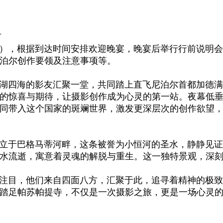
市
），
根据到达时间安排
欢迎晚宴，晚宴后举行行前说明会
泊尔创作要领
及注意事项等
。
湖四海的影友汇聚一堂，共同踏上直飞尼泊尔首都加德满
的惊喜与期待，让摄影创作成为心灵的第一站。夜幕低
同带入这个国家的斑斓世界，激发更深层次的创作欲望
立于巴格马蒂河畔，这条被誉为小恒河的圣水，静静见证
水流逝，寓意着灵魂的解脱与重生。这一独特景观，深
目，他们来自四面八方，汇聚于此，追寻着精神的极致
踏足帕苏帕提寺，不仅是一次摄影之旅，更是一场心灵