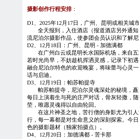
摄影创作
行程安排
：
D
1
、
2025
年12
月17日
，
广州、
昆明或相关城
全天报到，入住酒店（报道酒店另外通知
流尼泊尔摄影作品，使参团会员认识和了解尼
D
2、12月18日：
广州、
昆明 -
加德满都
在广州白云或昆明长水国际机场，来自五
若时光尚早，不妨趁机挥洒灵感，记录下初遇
融合尼泊尔特色的欢迎晚宴，将味蕾与心灵一
话与启迪。
D
3、12月19日：
帕苏帕提寺
帕苏帕提寺，尼泊尔灵魂深处的秘境，矗
每日上演着生与死的庄严对话，骨灰轻撒，随
茔，唯愿灵魂得以自由轮回。
在这片神圣之地，苦行僧的身影尤为引人注
行，每一幕都是对生命意义的深刻探索。今日
色的摄影题材
（独家拍摄点）
。
D
4、12月20日：
加德满都 -
苦卡那