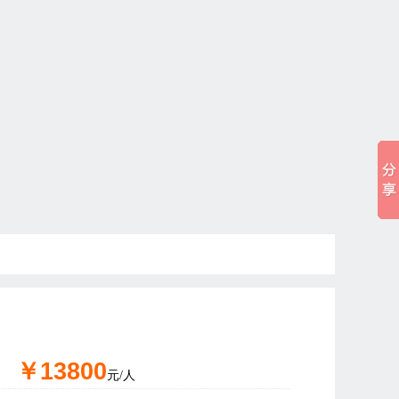
￥13800
元/人