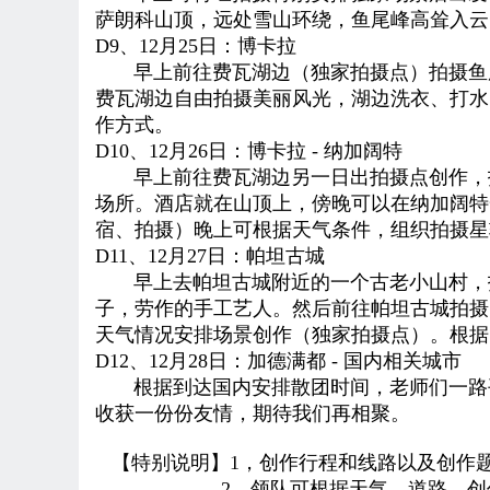
萨朗科山顶，远处雪山环绕，鱼尾峰高耸入云
D
9、12月25日：
博卡拉
早上前往费瓦湖边（独家拍摄点）拍摄鱼尾
费瓦湖边自由拍摄美丽风光，湖边洗衣、打水
作方式
。
D
10、12月26日：
博卡拉 - 纳加阔特
早上前往费瓦湖边另一日出拍摄点创作
，
场所。酒店就在山顶上，傍晚可以在纳加阔特
宿、拍摄）晚上可根据天气条件，组织拍摄星
D11
、12月27日：
帕坦古城
早上去
帕坦古城
附近的一个古老小山村，
子，劳作的手工艺人
。
然后前往帕坦古城拍摄
天气情况安排场景创作
（独家拍摄点）
。
根据
D
12、12月28日：
加德满都 -
国内相关城市
根据到达国内安排散团时间，
老师们一路
收获一份份友情，期待我们再相聚。
【特别说明】1，创作行程和线路以及创作
2，领队可根据天气、道路、创作情