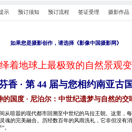
提示
预订须知
预订流程
签证受理
摄影作品
如果您是
摄影
创作，请选择《
影像
中国
摄影网》
绎着地球上最极致的自然景观变
芬香
·
第
44
届与您相约南亚古
的国度 ·
尼泊尔：中世纪遗梦与自然的交
从喧嚣的现代都市回溯至中世纪的马拉王朝。这里，每
灵魂的完美融合。历经数百年的风雨洗礼，它非但没有
”。