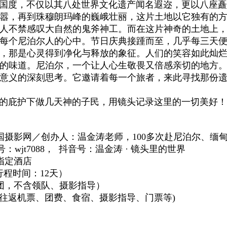
，不仅以其八处世界文化遗产闻名遐迩，更以八座矗立
嚣，再到珠穆朗玛峰的巍峨壮丽，这片土地以它独有的
人不禁感叹大自然的鬼斧神工。而在这片神奇的土地上
每个尼泊尔人的心中。节日庆典接踵而至，几乎每三天
，那是心灵得到净化与释放的象征。人们的笑容如此灿
的味道。
尼泊尔，一个让人心生敬畏又倍感亲切的地方
意义的深刻思考。它邀请着每一个旅者，来此寻找那份
庇护下做几天神的子民，用镜头记录这里的一切美好！
国摄影网／创办人：温金涛老师，
100多次赴
尼泊尔
、缅
t7088，
抖音号：温
金涛
·
镜头里的世界
指定酒店
日（行程时间：12天）
团，
不含领队、摄影指导）
往
返
机票、团费、食宿、摄
影
指导、门票等
)