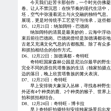
今天我们
赴
苦卡那创作，一个时光仿佛凝
卷。让人不禁沉思：在快节奏的现代生活中，
坯，空气中弥漫着泥土与火交融的独特气息。
展现，更是对传统手工艺坚守与传承，这些都
D5
、12月21日：
纳加阔特 -
巴德岗
纳加阔特的清晨是最美妙的，云海中浮动着
束后前往巴德岗。巴德岗曾经是加德满都谷地
古老又充满文化气息的古都氛围。除了有众多
和抓拍相结合的创作方式
。
D
6、12月22日：
加德满都 -
奇特旺
奇特旺国家森林公园是尼泊尔最早的野生动物
完全不同的原住民塔鲁族的生活
（独家拍摄点
边的落日，
晚上欣赏塔鲁族的篝火表演。
D
7、12月23日：
奇特旺
早上安排骑大象深入丛林，寻找各种野生动
外还有4个种类的鹿、2个种类的猴子、世界
拍和抓拍相结合
。
D
8、12月24日：
奇特旺 - 博卡拉
早上奇特旺拍摄特别安排独家场景后出发