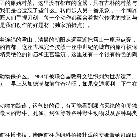
固的原始村落。这里没有都市的喧嚣，只有古朴的村落与
我们是否遗忘了些什么。
转而步入另一番景象，一个陶
匠人们手捏刀刻，每一个动作都蕴含着世代传承的技艺
是我们创作的好题材
（独家拍摄点）
。
连绵的雪山，清晨的朝阳从远至近把雪山一座座点亮，
的首都，这座古城完全按照一座中世纪的城市的原样被
精美绝伦的神庙和王宫建筑，这里还有一个很有特色的
保护区。1984年被联合国教科文组织列为世界遗产
）
。早上从加德满都前往奇特旺，如果交通顺利，下午
物的踪迹，运气好的话，有可能看到濒临灭绝的印度独
上最大的野牛、孔雀、鳄鱼等等各种野生动物以及多种鸟
前往博卡拉，
傍晚前往萨朗科拍摄壮观的安娜普纳群峰日