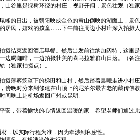
，山谷里是绿树环绕的村庄，视野开阔，景色壮观
（独
峰的日出，被朝阳映成金色的雪山倒映的湖面上，景色
的居民，嬉戏的孩童……下午前往周边小村庄深入拍摄
拍摄结束返回酒店早餐。然后出发前往纳加阔特，这里
一边喝咖啡，一边拍摄壮美的喜马拉雅群山日落。（备
轨
（独家拍摄点）
。
拍摄薄雾笼罩下的梯田和山村，然后踏着晨曦走进小村庄
，傍晚时分来到修建在山顶上的尼泊尔最古老的藏传佛
时间
晚上赴机场返回广州或昆明。
平安，带着愉快的心情返回温暖的家。希望老师们通过此
题材，以实际行程为准，因为牵涉到私密性。
况，有权适当修改行程。