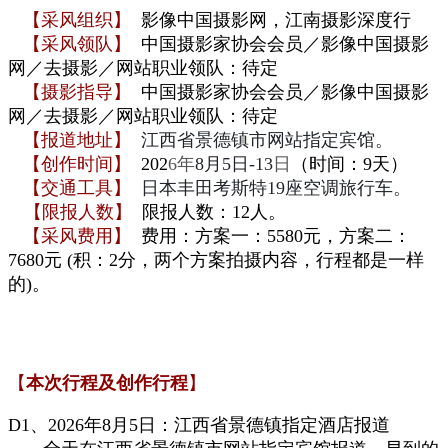
【采风组织】
影像中国摄影网，
江南摄影深度行
【采风领队】
中国摄影家协会会员／影像中国摄影
网／去摄影／
网站职业领队
：
待定
【摄影指导】
中国摄影家协会会员／影像中国摄影
网／去摄影／
网站职业领队
：
待定
【报道地址】
江西省景德镇市网站指定宾馆。
【创作时间】
202
6年
8月5日-13
日
（时间：9天）
【交通工具】
日本丰田考斯特19座
空调旅行车
。
【限报人数】
限报人数：12人。
【采风费用】
费用：
方案一：55
80元
，方
案
二：
7680元 (积：2分，两个方案拍摄内容，行程都是一样
的
)
。
【
本次行程及
创作行程
】
D1、
2026年
8月5
日：江西省景德镇指定酒店报道