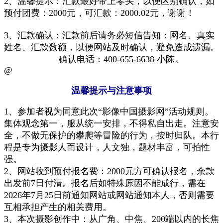
2、温馨提示：汇款最好带上零头，以便区别确认，如
预
付
团费：2000元，可汇款：2000.02元，谢谢！
3、汇款确认：
汇款
前
后请务必短信告知：网名、真实
姓名、汇款数额，以便网站及时确认，
避免
造成遗漏。
确认电话：400-655-6638
小陈。
@
温馨提示与注意事项
1、参加者视为同意此次“
影像中国摄影网
”活动规则。
集体观念第一，服从统一安排，不得私自出走。注意安
全，不做无保护的攀爬等冒险的行为，按时归队。
本行
程是专为摄影人而设计，
人文
独
，题材丰富，可拍性
强。
2、网站收到预付报名费：2000元
方可
确认报名
，余款
出发前7日付清。
报名后如特殊原因不能成行，需在
2026年7月25日前通知网站或网站
通知本
人，
否则
需
要
互相
承担产生的相关费用。
3、
本
次
摄影创作中
：从
广角、中焦、200
端以内的
长焦