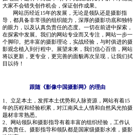
大家不会错失创作机会，保证创作成果。
网站历经
近15
年的发展，无论是领队还是摄影指
导，都具备非常强的组织能力，深厚的摄影功底和独特
的眼力，以及认真负责任的态度。一切在前进中探索，
在探索中发展。我们的网站专业而又专注，网站一步一
个脚印。把丰富的摄影理论，实战经验，与时俱进的摄
影观念植入到行程中。展望未来，我们信心百倍，网站
将以更新，更专业，更完善的面貌再次呈现，让我们拭
目以待
！
跟随《影像中国摄影网》的理由
1
、
立足本土，
发挥本土优势
和
人脉资源
，
网站有着15
年的历程和经验
积累
，对江南风土人情
和自然
风光拍摄
题材非常熟悉。
2
、
网站领队和摄影指导有着
丰富
的组织
经验
，
工作认
真负责任
。
摄影指导
和领队
都是国家级摄影水准，摄影