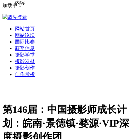
内容
加载中...
请先登录
网站首页
网站论坛
国际比赛
获奖信息
摄影学堂
摄影器材
摄影创作
佳作赏析
第146届：中国摄影师成长计
划：皖南·景德镇·婺源·VIP深
度摄影创作团