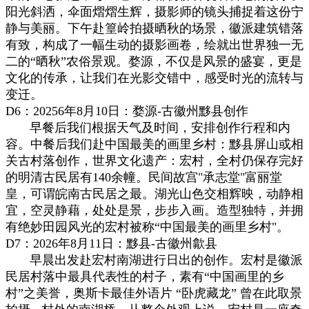
阳光斜洒，伞面熠熠生辉，摄影师的镜头捕捉着这份宁
静与美丽。下午赴篁岭拍摄晒秋的场景，徽派建筑错落
有致，构成了一幅生动的摄影画卷，绘就出世界独一无
二的“晒秋”农俗景观。婺源，不仅是风景的盛宴，更是
文化的传承，让我们在光影交错中，感受时光的流转与
变迁。
D6：20256年8月10日：婺源-古徽州黟县创作
早餐后我们根据天气及时间，安排创作行程和内
容。中餐后我们赴中国最美的画里乡村：黟县屏山或相
关古村落创作，世界文化遗产：宏村，全村仍保存完好
的明清古民居有140余幢。民间故宫"承志堂"富丽堂
皇，可谓皖南古民居之最。湖光山色交相辉映，动静相
宜，空灵静藉，处处是景，步步入画。造型独特，并拥
有绝妙田园风光的宏村被称“中国最美的画里乡村"。
D7：2026年8月11日：黟县-古徽州歙县
早晨出发赴宏村南湖进行日出的创作。宏村是徽派
民居村落中最具代表性的村子，素有“中国画里的乡
村”之美誉，奥斯卡最佳外语片 “卧虎藏龙” 曾在此取景