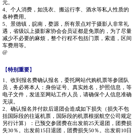
元。
4、个人消费，如洗衣、搬运行李、酒水等私人性质的
各种费用。
5、
景德镇，
皖南
，婺源，
所有景点对于摄影人非常礼
遇，省级以上摄影家协会会员证都是免票的，为了尽量
减少不必要的麻烦，整个行程不包括门票
，索道，区间
车费用
等
。
@
【
特别重要
】
1、
收到报名费确认报名，委托网站代购机票等参团队
员，务必将本人：身份证号、真实姓名，护照信息，等
电子文件，发送至网站工作人员，请确保个人信息准确
无误。
2、确认报名并付款后退团会造成如下损失（损失不包
括国际段的往返机票，国际段的机票根据航空公司规定
另行计算）：已预交参团费在出发前25天退团，团费损
失30％。出发前15日退团，团费损失50％。出发前10日