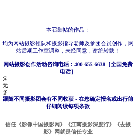
本召集帖
的作品
：
均为网站
摄影领队
和摄影
指导老师
及参
团会员创作
，
网
站后期工作室调整
，
未经同意，谢绝
转载
！
网
站摄影创作活动咨询电话：400-655-6638
［
全国免费
电话］
@
无
@
跟随不同摄影团会有不同收获 - 在您确定报名或出行前
仔细阅读每项条款
信任《影像中国摄影网》
《
江南摄影深度行
》
《去摄
影》
网
就是信任专业