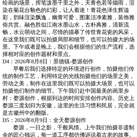
绘画的场景，挥笔泼墨千里之外，天青色若等烟雨，渲
染在菊花台釉色的幻彩，让人着迷！青花色泽生辉溢
彩，韵味渲染飘逸，幽青可爱，图案洁净素雅，装饰雅
俗共赏。融色胜似江南水墨山水，古朴典雅，清新流
畅，水云萌动之间，尽情的描摹了传世青花瓷的风采，
在这里我们既可以拍摄局部和细节，也可以拍摄大的场
景。下午或者是晚上，我们会根据他们的生产流程，选
择相对应的创作题材和景点。
D4：2026年8月8日：景德镇-婺源创作
早餐后我们选择特定的环境进行创作，拍摄他们传
统的制作工艺，利用特定的光线拍摄他们的场景之美，
劳动之美，制作在这里我们既可以拍摄大场景，也可以
拍摄他们制作的细节。下午我们赴中国最美的画里乡
村：婺源创作，根据到达的时间安排创作内容。历史上
婺源三度划归为安徽，这里的生活习惯和民居，完全就
是古徽州中的翻版。
D5：2026年8月9日：全天婺源创作
婺源，一日之影，千般风情。上午我们拍摄非遗制
伞的匠心独运，每一道工序都仿佛诉说着古老的故事。