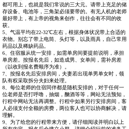
都可用上
，也就是我们常说的三大元
。请带上充足的储
存设备、电池等，三角架必须要带的
。
有无人机的老师
最好
带上，有上帝的视角来创作，往往会有不同的收
获。
5、
气温平均在22-32℃左右，
根据身体状况带上合适的
衣物
。别忘了带上电筒、头灯等，
以及
雨具
，
自己常用
药品以及稀缺药品
。
6、住宿服从统一安排，如需单房间
要提前说明，
承担
单
房差。按报名先后，如造成男、女单间，需补房差
（以收到报名费顺
序
为准）。
7、按报名先后安排房间，夫妻若出现单男单女时，领
队有权采取拆分夫妇来处理。
8、每位老师的住宿同伴都是随机安排的，对于任何一
位老师是否打呼噜，抽烟，酗酒等等，网站无法预知，
行程中网站无法再
调整。行程
中如果另行安排房间，
客
人必须支付全额的房费，两位客人也可以协商解决，
请
理解
。
9、
为了给您的行程带来方便，请仔细阅读并明白以上