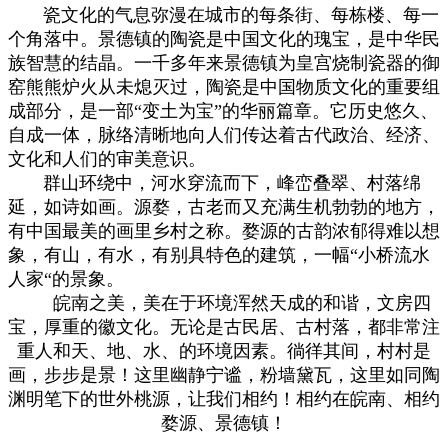
瓷
文化的气息弥漫在城市的每
条街、每栋楼、每一
个角落中。
景德镇的陶瓷是中国文化的瑰宝，是中华民
族智慧的结晶。
一千多年来景德镇为皇宫烧制瓷器的御
窑熊熊炉火从未熄灭过，陶瓷是中国物质文化的重要组
成部分，是一部“变土为宝”的华丽篇章。它历史悠久、
自成一体，脉络清晰地向人们传达着古代政治、经济、
文化和人们的审美意识。
群山环绕中，河水
穿流而下，峰峦叠翠、村落绵
延，如诗如画。
源婺，古老而又充满生机勃勃
的地方
，
有中国最美的画里乡村之称。婺源
的古韵浓郁得难以想
象
，
有山，有水，有别具特色的建筑
，
一幅“小桥流水
人家“的景象。
皖南之美，美在于环境浑然天成的和谐，文房四
宝，厚重的徽文化。无论是古民居、古村落，都非常注
重人和天、地、水、的环境因素。徜徉其间，村村是
画，步步是景！这里幽静宁谧，粉墙黛瓦，这里如同陶
渊明笔下的世外桃源，让我们相约！相约在皖南、相约
婺源
、
景德镇
！