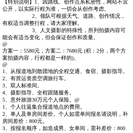
【特别说明】1
、
因路线、创作点系私密性，网站不宜
公开，以实际行程为准，
一切会从创作考虑。
2
、
领队可根据天气、道路、创作情况，
有权适当
调
整
行程，请大家理解。
3
、
人文
摄影的特殊性，
所列
拍摄
内容可
能会
有
适当
变化
，但会
保证
创作
和
质量
。
@
方案一：55
80元
，方
案
二：7680元 (积：2分，两个方
案拍摄内容，行程都是一样的
)
。
@
1、
从报道地到散团地的全程交通、食宿、摄影指导。
2、
有营运资质
空调
旅行车
。
3、双人标准间。
4、摄影指导、全程跟随服务。
5、意外旅游30万元个人保险
。
@
1、
个人往返集合报道地点的费用。
2、单人及单房间差价。个人如需单间报名请说明，补
房间差价：800元。
3、按报名顺序，如造成男、女单间，需补差价：800