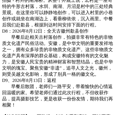
拍摄 - 村外的南湖桥。从整个外观上说，宏村是一座奇
特的牛形古村落，水圳、南湖、月沼是村中的三处经典
景观。在这里你可以静静地创作，可以进入村里的小巷
创作或就坐在南湖边上，看垂柳依依，沉入画里。中餐
后我们赴歙县，根据到达时间安排下面的行程。
D8：2026年8月12日：全天古徽州歙县创作
早餐后赴相关古村落创作，拍摄非常有特色的非物
质文化遗产民俗活动。安徽，是中华文明的重要发祥地
之一，拥有众多珍贵的非物质文化遗产。这些非物质文
化遗产具有深厚的群众基础，构成安徽特有的文化魅
力，是安徽人民宝贵的精神财富和智慧结晶，也是中华
文明的瑰宝。聚焦安徽“非遗”，追寻人文之光，徽州，
则受吴越文化影响，形成了别具一格的徽文化。
D9、202
6年
8月13
日
：返程
早餐后散团，老师们一路平安，带着愉快的心情返
回温暖的家。希望老师们通过此次行程，不但收获作
品，提高摄影技艺，更是收获一份份友情，期待我们再
相聚
！