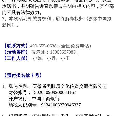
6、每位参团队员出发前必须签定，健康确认书、家属
承诺书，并明确告诉直系亲属并明白相关内容，其全部
内容具有法律效力。
7、本次活动相关责权利，最终解释权归《影像中国摄
影网》
。
【联系方式
】
400-655-6638（全国免费电话）
【
活动咨询
】
温老师：13905697088。
【
工作人员
】
小陈、小舟、小王
【
预付报名款卡号
】
1、
账号名称：安徽省黑眼
睛
文化传媒交流有限公司
对公账号：1302010909200043167
开户
银
行：
中国工商银行
纳税人识别号：91341003279946337