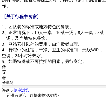
所有内容。
报名后会建立小群，详细介绍行前的准备工
作
。
【
关于行程中食宿
】
1、
团队餐的标准
或地方特色的餐饮
。
2
、正常情况下，10人一桌，10菜一汤，8人一桌，8菜
一汤
，及当地特色餐饮
。
3、网站安排以外的费用
，
由消费者自理。
4
、行程中的
住
宿
，干净、
卫生的
标准间
，
无线W
iF
i
，
空调，24小时冷热水。
5
、如遇特殊或不可抗拒的因素，另行商定
。
@
无
@
分享到
评论 0
倒序浏览
还没有评论，赶快来抢沙发吧~