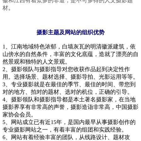
徽和
江西有着众多的非遣，是不可多得的人文摄影题
材
。
摄影主题及网站的组织优势
1、
江南
地域特色浓郁，白墙灰瓦的明清徽派建筑，依
山傍水的自然条件，丰富的文化底蕴，造就了
漂亮
的自
然景
观
和独特的人文景观。
2、
摄影
领队与摄影指导对您收获
作品
起到决定性作
用。
选择
场景、题材选择、摄影导拍、
光影运用
等等。
3
、
专业摄影就是在最佳的季节、最佳的时间、带您到
对的地方、
拍
对的题材、
选
对的机位，
正确
的
引
导
。
4、
摄影领队和摄影指导都是本土
著名摄影家
，
在当地
摄影界享有非常高的声誉，摄影造诣非常高，中国摄影
家协会会员。
5、
网站成立已有
近
15年，是国内最早从事
摄影创作
的
专
业
摄影
网站之一，有着丰富的组团
和实践
经验。
6、
网站有着经验丰富的
团队，
从
线路设计、
题材
攻