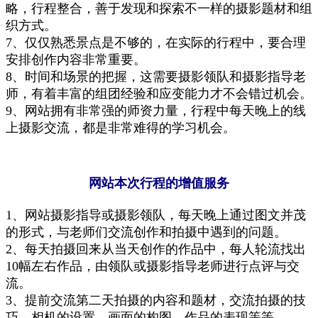
略
，
行程整合
，
善于发现和探索不一样的摄影题材和组
织
方式。
7、
仅仅熟悉景点是不够的，
在实
际
的行程中，
要
合理
安排创作内容
非常重要
。
8、时间和场景的把握，
这需要摄影领队和摄影指导老
师，有着丰富的组团经验和应变能力
才
不会错过机会
。
9、网站拥有非常强的师资
力量
，行
程
中每天晚上的线
上摄
影
交流，
都是非常难得的学习机会
。
网站本次行程的增值服务
1、
网站摄影指导或摄影领队，每天晚上通过图文并茂
的形式，与老师们交流创作和拍摄中遇到的问题
。
2、
每天拍摄回来从当天创作的作品中
，
每人
轮流
找出
10幅
左右
作品，由领队或摄影指导老师进行点评与交
流。
3
、提前交流第二天拍摄的内容和题材，交流拍摄的技
巧，相机的设置，画面的构图，作品的表现等等。