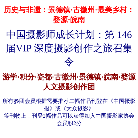
历史与非遗：
景德镇·
古
徽州
·最美乡村：
婺源
·皖南
中国摄影师成长计划：
第
146
届
VIP 深度
摄影创作
之旅
召集
令
游学
·
积分
·瓷都·
古徽州
·
景德镇
·
皖南·
婺源
人文摄影创作
团
所有参团会员
根据需要
推荐
二
幅作品刊登在《中国摄影
报》
或《大众摄影》
等刊物
上
，
刊登2
幅
作品
可以获得加入
中国摄影家协会
会员
积2分