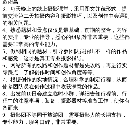
造诣高。
3
、
每天晚上的线上摄影课堂，采用图文并茂形式，提
前
交流第二天
拍摄内容和摄影技巧，
以
及创作中
会
遇到
的相关
问题
。
4
、
熟悉题材和景点仅仅是最基础，
前期
的整合，内容
的安排，专业的指导，悉心的组织等
非常重要，这些
都
需要非常高的专业
能力
。
5
、
做到相同的题材
，
引导参团队员拍出不一样的
作品
和感觉
，这才是真正
专业
摄影
指导
。
6
、
网站所有的线路和创作题材都是先攻略，再进行实
际踩点，了解创作时间和创作角度等等。
7
、
根据创作的实地情况，合
理科学的制定行程，从而
使参团队员在
创作
过程中收获满意的作品。
8
、
出发前10日会建立临时小群，
详细
告知行程
前、行
程
中的注意事项，装备，摄影器材等准备工作
，使你有
备而来
。
9
、
摄影团不等同于旅游团，需要摄影人的长期支持，
专业能力，
服务
口碑
，非常重要
。