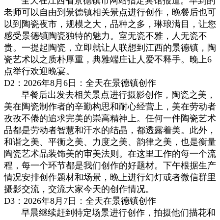
全天在江西省景德镇市网站指定宾馆报道。早到的
老师可以自由到景德镇相关景点进行创作，晚餐后也可
以到陶瓷夜市，规模之大，品种之多，琳琅满目，让您
感受景德镇陶瓷独特的魅力。室无瓷不雅，人无瓷不
贵。一提起陶瓷，立即就让人联想到江西的景德镇，陶
瓷艺术以之质朴厚重，典雅端庄让人爱不释手。晚上6
点举行欢迎晚宴。
D2：2026年8月6日：全天在景德镇创作
早餐后出发去相关景点进行摄影创作，陶瓷之美，
美在陶瓷制作者的辛勤构思和耐心经营上，美在劳动者
孜孜不倦的追求完美的崇高精神上。任何一件陶瓷艺术
品都是劳动者智慧和汗水的结晶，都透露着美。此外，
和谐之美、平衡之美、力度之美、韵律之美，也是衡量
陶瓷艺术品装饰美的审美法则。在这里工作的每一个流
程，每一个环节都是我们创作的好题材。下午根据生产
情况安排创作题材和场景，晚上进行幻灯或者微信群里
摄影交流，交流大家今天的创作情况。
D3：2026年8月7日：全天在景德镇创作
早晨继续赶到特定场景进行创作，拍摄他们描花和