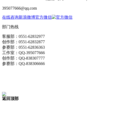
395077666@qq.com
在线咨询
新浪微博
官方微信
部门热线
客服部：0551-62832977
创作部：0551-62832877
参赛部：0551-62836363
工作室：QQ-395077666
创作部：QQ-838307777
参赛部：QQ-838306666
返回顶部