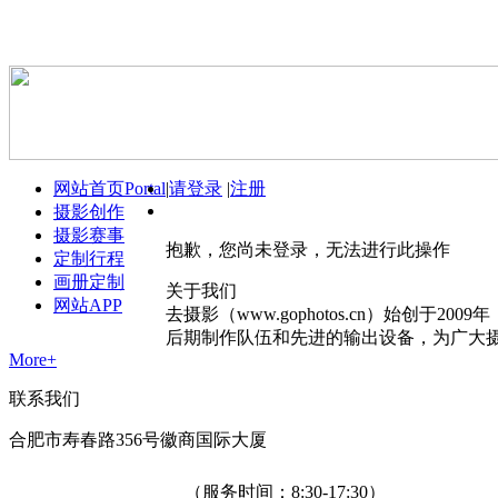
网站首页
Portal
|
请登录
|
注册
摄影创作
摄影赛事
抱歉，您尚未登录，无法进行此操作
定制行程
画册定制
关于我们
网站APP
去摄影（www.gophotos.cn）始
后期制作队伍和先进的输出设备，为广大
More+
联系我们
合肥市寿春路356号徽商国际大厦
400-655-6638
（服务时间：8:30-17:30）