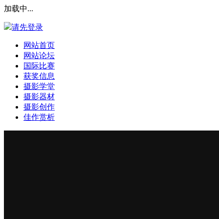
加载中...
请先登录
网站首页
网站论坛
国际比赛
获奖信息
摄影学堂
摄影器材
摄影创作
佳作赏析
登录本站
安全提问(未设置请忽略)
登 录
使用第三方账号登陆