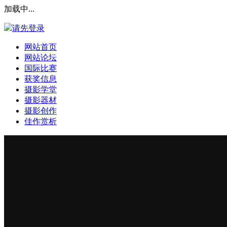
加载中...
请先登录
网站首页
网站论坛
国际比赛
获奖信息
摄影学堂
摄影器材
摄影创作
佳作赏析
登录本站
安全提问(未设置请忽略)
登 录
使用第三方账号登陆