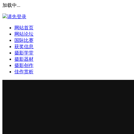
加载中...
请先登录
网站首页
网站论坛
国际比赛
获奖信息
摄影学堂
摄影器材
摄影创作
佳作赏析
登录本站
安全提问(未设置请忽略)
登 录
使用第三方账号登陆