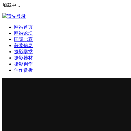
加载中...
请先登录
网站首页
网站论坛
国际比赛
获奖信息
摄影学堂
摄影器材
摄影创作
佳作赏析
登录本站
安全提问(未设置请忽略)
登 录
使用第三方账号登陆